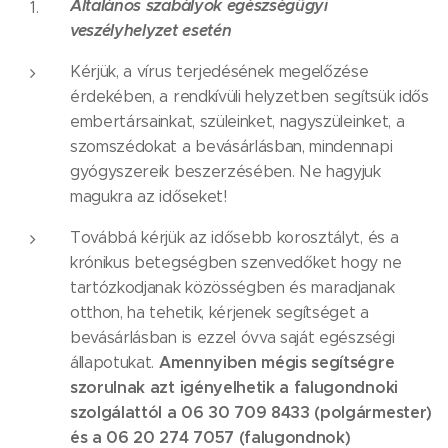
Általános szabályok egészségügyi
veszélyhelyzet esetén
Kérjük, a vírus terjedésének megelőzése
érdekében, a rendkívüli helyzetben segítsük idős
embertársainkat, szüleinket, nagyszüleinket, a
szomszédokat a bevásárlásban, mindennapi
gyógyszereik beszerzésében. Ne hagyjuk
magukra az időseket!
Továbbá kérjük az idősebb korosztályt, és a
krónikus betegségben szenvedőket hogy ne
tartózkodjanak közösségben és maradjanak
otthon, ha tehetik, kérjenek segítséget a
bevásárlásban is ezzel óvva saját egészségi
Amennyiben mégis segítségre
állapotukat.
szorulnak azt igényelhetik a falugondnoki
szolgálattól a 06 30 709 8433 (polgármester)
és a 06 20 274 7057 (falugondnok)