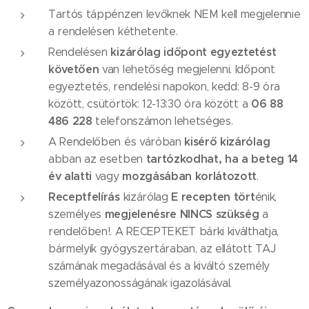
Tartós táppénzen levőknek NEM kell megjelennie
a rendelésen kéthetente.
kizárólag időpont egyeztetést
Rendelésen
követően
van lehetőség megjelenni. Időpont
egyeztetés, rendelési napokon, kedd: 8-9 óra
06 88
között, csütörtök: 12-13:30 óra között a
486 228
telefonszámon lehetséges.
kisérő kizárólag
A Rendelőben és váróban
tartózkodhat, ha a beteg
14
abban az esetben
év alatti
mozgásában korlátozott
vagy
.
Receptfelírás
E recepten tört
kizárólag
énik,
megjelenésre NINCS szükség
személyes
a
rendelőben!. A RECEPTEKET bárki kiválthatja,
bármelyik gyógyszertáraban, az ellátott TAJ
számának megadásával és a kiváltó személy
személyazonosságának igazolásával.