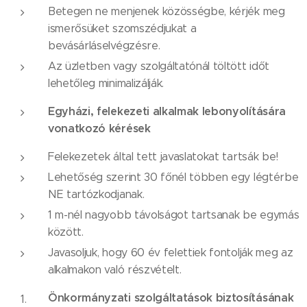
Betegen ne menjenek közösségbe, kérjék meg
ismerősüket szomszédjukat a
bevásárláselvégzésre.
Az üzletben vagy szolgáltatónál töltött időt
lehetőleg minimalizálják.
Egyházi, felekezeti alkalmak lebonyolítására
vonatkozó kérések
Felekezetek által tett javaslatokat tartsák be!
Lehetőség szerint 30 főnél többen egy légtérbe
NE tartózkodjanak.
1 m-nél nagyobb távolságot tartsanak be egymás
között.
Javasoljuk, hogy 60 év felettiek fontolják meg az
alkalmakon való részvételt.
Önkormányzati szolgáltatások biztosításának