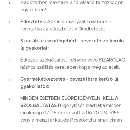
Kiadótérben maximum 2 fő vásárló tartózkodjon
egy időben!
Étkeztetés:
Az Önkormányzat továbbra is
fenntartja az étkeztetés működtetését.
Szociális és vendégebéd - bevezetésre kerülő
új gyakorlat:
Étkezési szolgáltatást igénybe vevő KIZÁRÓLAG
házhoz szállítás keretében kapja meg az ételt.
Gyermekétkeztetés - bevezetésre kerülő új
gyakorlatok:
MINDEN ESETBEN ELŐRE IGÉNYELNI KELL A
SZOLGÁLTATÁST!
Igénylését leadhatja minden
munkanap 07-08 óra között a 06 20 274 5159
vagy a meiszter.kaludia@cseteny.hu email címen.