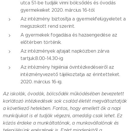
utca 51-be tudják vinni bölcsődés és óvodás
gyermekeiket 2020. március 16-tól.
Az intézmény biztosítja a gyermekfelügyeletet a
megszokott rend szerint.
A gyermekek fogadása és hazaengedése az
előtérben történik.
Az intézmények ajtajait napközben zárva
tartjuk.8.00-14.30-ig
Az intézmény higiéniai óvintézkedéseiről az
intézményvezető tájékoztatja az érintetteket.
2020. március 16-ig.
Az iskolák, óvodák, bölcsődék működésében bevezetett
korlátozó intézkedések sok család életét megváltoztatják
a következő hetekben. Fontos, hogy emellett ők a napi
munkájukat is el tudják végezni, ameddig csak lehet. Ez
közös érdeke a munkáltatónak, a munkavállalónak és
településünk egészének is. Ezért mindenkitől a