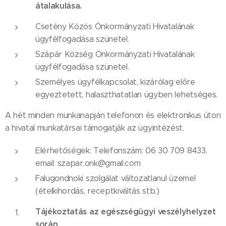
átalakulása.
Csetény Közös Önkormányzati Hivatalának
ügyfélfogadása szünetel.
Szápár Község Önkormányzati Hivatalának
ügyfélfogadása szünetel.
Személyes ügyfélkapcsolat, kizárólag előre
egyeztetett, halaszthatatlan ügyben lehetséges.
A hét minden munkanapján telefonon és elektronikus úton
a hivatal munkatársai támogatják az ügyintézést.
Elérhetőségek: Telefonszám: 06 30 709 8433,
email: szapar.onk@gmail.com
Falugondnoki szolgálat változatlanul üzemel
(ételkihordás, receptkiváltás stb.)
Tájékoztatás az egészségügyi veszélyhelyzet
során