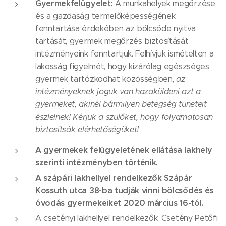
Gyermekfelügyelet:
A munkahelyek megőrzése
és a gazdaság termelőképességének
fenntartása érdekében az bölcsöde nyitva
tartását, gyermek megőrzés biztosítását
intézményeink fenntartjuk. Felhívjuk ismételten a
lakosság figyelmét, hogy kizárólag egészséges
gyermek tartózkodhat közösségben,
az
intézményeknek joguk van hazaküldeni azt a
gyermeket, akinél bármilyen betegség tüneteit
észlelnek! Kérjük a szülőket, hogy folyamatosan
biztosítsák elérhetőségüket!
A gyermekek felügyeletének ellátása lakhely
szerinti intézményben történik.
A szápári lakhellyel rendelkezők Szápár
Kossuth utca 38-ba tudják vinni bölcsődés és
óvodás gyermekeiket 2020 március 16-tól.
A csetényi lakhellyel rendelkezők: Csetény Petőfi