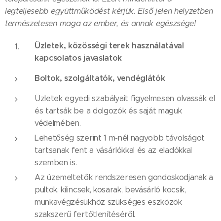
legteljesebb együttműködést kérjük. Első jelen helyzetben
természetesen maga az ember, és annak egészsége!
Üzletek, közösségi terek használatával
kapcsolatos javaslatok
Boltok, szolgáltatók, vendéglátók
Üzletek egyedi szabályait figyelmesen olvassák el
és tartsák be a dolgozók és saját maguk
védelmében.
Lehetőség szerint 1 m-nél nagyobb távolságot
tartsanak fent a vásárlókkal és az eladókkal
szemben is.
Az üzemeltetők rendszeresen gondoskodjanak a
pultok, kilincsek, kosarak, bevásárló kocsik,
munkavégzésükhöz szükséges eszközök
szakszerű fertőtlenítéséről.