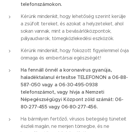
telefonszámokon.
Kérünk mindenkit, hogy lehetőség szerint kerülje
a zsúfolt tereket, és azokat a helyzeteket, ahol
sokan vannak, mint a bevásárlóközpontok,
pályaudvarok, tömegközlekedési eszközök.
Kérünk mindenkit, hogy fokozott figyelemmel óvja
önmaga és embertársai egészségét!
Ha fennáll önnél a koronavírus gyanúja,
haladéktalanul értesítse TELEFONON a 06-88-
587-050 vagy a 06-30-495-0938
telefonszámot, vagy hívja a Nemzeti
Népegészségügyi Központ zöld számát: 06-
80-277-455 vagy 06-80-277-456.
Ha bármilyen fertőző, vírusos betegség tüneteit
észleli magán, ne menjen tömegbe, és ne