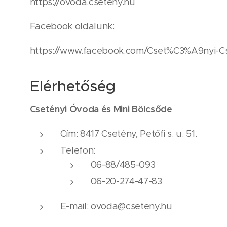
https://ovoda.cseteny.hu
Facebook oldalunk:
https://www.facebook.com/Cset%C3%A9nyi-C
Elérhetőség
Csetényi Óvoda és Mini Bölcsőde
Cím: 8417 Csetény, Petőfi s. u. 51.
Telefon:
06-88/485-093
06-20-274-47-83
E-mail: ovoda@cseteny.hu