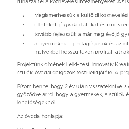
ruházza fel a köznevelési intézményeket. Az Is
Megismerhessük a külföldi köznevelési
ötleteket, jó gyakorlatokat és módsz
tovább fejlesszük a már meglévő jó gya
a gyermekek, a pedagógusok és az int
melyekből hosszú távon profitálhatnak
Projektünk címének Lelki- testi Innovatív Kr
szülők, óvodai dolgozók testi-lelki jóléte. A pro
Bízom benne, hogy 2 év után visszatekintve i
győződve arról, hogy a gyermekek, a szülők é
lehetőségekből.
Az óvoda honlapja: