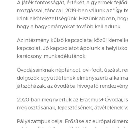
A játék fontosságát, értékét, a gyermek fejl
"Így t
mozgással, tánccal. 2019-ben válunk az
iránti elkötelezettségünk. Hiszünk abban, ho
hogy a hagyományokat tovább kell adunk.
Az intézmény külső kapcsolatai közül kieme
kapcsolat. Jó kapcsolatot ápolunk a helyi isk
karácsony, munkadélutánok.
Óvodásainknak néptáncot, ovi-focit, úszást, r
dolgozók együttlétének élményszerű alkalmai: 
játszóházak, az óvodába hívogató rendezvény
2020-ban megnyertük az Erasmus+ Óvodai, Isko
megosztásának, fejlesztésének, átvételének va
Pályázattípus célja: Erősítse az európai dime