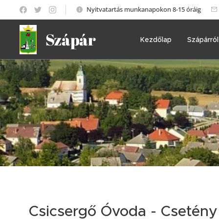
Nyitvatartás munkanapokon 8-15 óráig
Szápár
Kezdőlap
Szápárról
Csicsergő Óvoda - Csetény