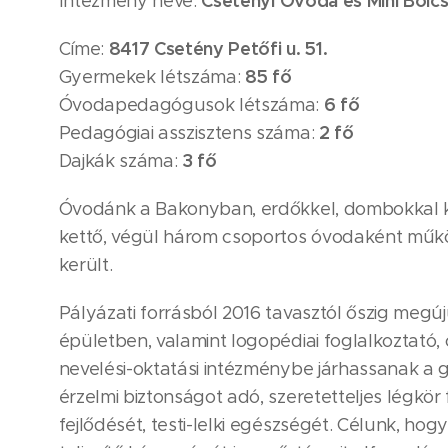
Csetényi Óvoda és Mini Bölc
Intézmény neve:
8417 Csetény Petőfi u. 51.
Címe:
85 fő
Gyermekek létszáma:
6 fő
Óvodapedagógusok létszáma:
2 fő
Pedagógiai asszisztens száma:
3 fő
Dajkák száma:
Óvodánk a Bakonyban, erdőkkel, dombokkal kö
kettő, végül három csoportos óvodaként műkö
került.
Pályázati forrásból 2016 tavasztól őszig megú
épületben, valamint logopédiai foglalkoztató, 
nevelési-oktatási intézménybe járhassanak a
érzelmi biztonságot adó, szeretetteljes légkö
fejlődését, testi-lelki egészségét. Célunk, hog