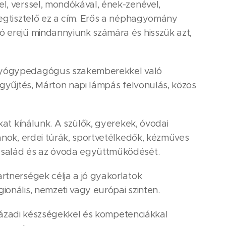
l, verssel, mondókával, ének-zenével,
gtisztelő ez a cím. Erős a néphagyomány
ó erejű mindannyiunk számára és hisszük azt,
, gyógypedagógus szakemberekkel való
rgyűjtés, Márton napi lámpás felvonulás, közös
kat kínálunk. A szülők, gyerekek, óvodai
ánok, erdei túrák, sportvetélkedők, kézműves
 család és az óvoda együttműködését.
rtnerségek célja a jó gyakorlatok
onális, nemzeti vagy európai szinten.
 századi készségekkel és kompetenciákkal