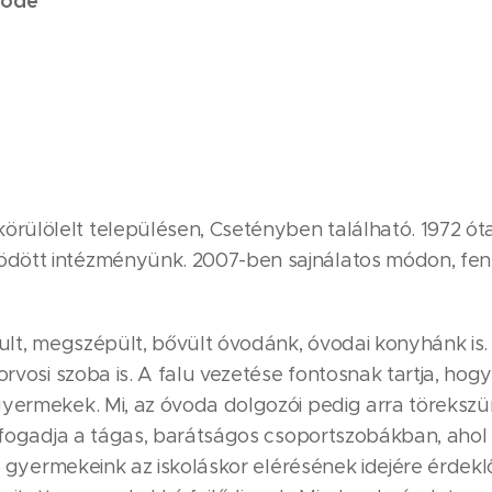
sőde
rülölelt településen, Csetényben található. 1972 ót
dött intézményünk. 2007-ben sajnálatos módon, fenn
jult, megszépült, bővült óvodánk, óvodai konyhánk is.
orvosi szoba is. A falu vezetése fontosnak tartja, hog
 gyermekek. Mi, az óvoda dolgozói pedig arra töreks
r fogadja a tágas, barátságos csoportszobákban, ahol
y gyermekeink az iskoláskor elérésének idejére érdeklőd