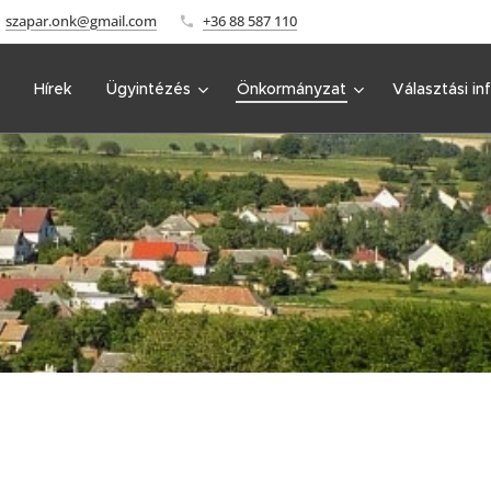
szapar.onk@gmail.com
+36 88 587 110
Hírek
Ügyintézés
Önkormányzat
Választási in