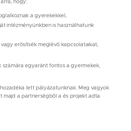
 arra, hogy:
oglalkoznak a gyerekekkel,
ját intézményünkben is használhatunk
vagy erősítsék meglévő kapcsolataikat,
ánk számára egyaránt fontos a gyermekek,
ív hozadéka lett pályázatunknak. Meg vagyok
t majd a partnerségből a és projekt adta