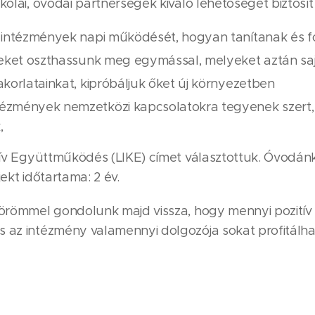
kolai, óvodai partnerségek kiváló lehetőséget biztosít
 intézmények napi működését, hogyan tanítanak és f
ereket oszthassunk meg egymással, melyeket aztán sa
korlatainkat, kipróbáljuk őket új környezetben
ézmények nemzetközi kapcsolatokra tegyenek szert, 
,
eatív Együttműködés (LIKE) címet választottuk. Óvod
jekt időtartama: 2 év.
s örömmel gondolunk majd vissza, hogy mennyi pozit
s az intézmény valamennyi dolgozója sokat profitálha