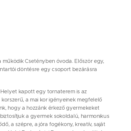
a működik Csetényben óvoda. Először egy,
tartói döntésre egy csoport bezárásra
 Helyet kapott egy tornaterem is az
y korszerű, a mai kor igényeinek megfelelő
zünk, hogy a hozzánk érkező gyermekeket
 biztosítjuk a gyermek sokoldalú, harmonikus
ő, a szépre, a jóra fogékony, kreatív, saját