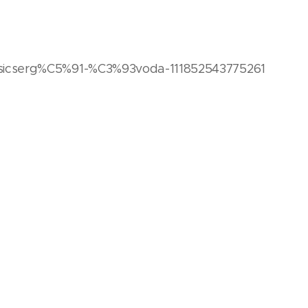
sicserg%C5%91-%C3%93voda-111852543775261