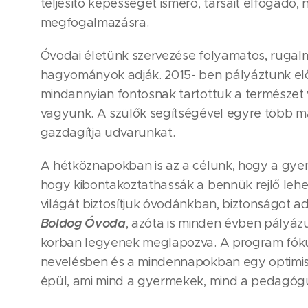
teljesítő képességét ismerő, társait elfogadó
megfogalmazásra.
Óvodai életünk szervezése folyamatos, rugalma
hagyományok adják. 2015- ben pályáztunk el
mindannyian fontosnak tartottuk a természet 
vagyunk. A szülők segítségével egyre több ma
gazdagítja udvarunkat.
A hétköznapokban is az a célunk, hogy a gyer
hogy kibontakoztathassák a bennük rejlő lehe
világát biztosítjuk óvodánkban, biztonságot a
Boldog Óvoda
, azóta is minden évben pályáz
korban legyenek meglapozva. A program fókus
nevelésben és a mindennapokban egy optimista
épül, ami mind a gyermekek, mind a pedagóguso