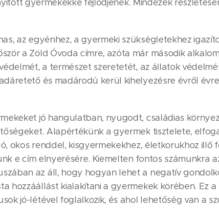
, nyitott gyermekekké fejlődjenek. Mindezek részlete
s, az egyénhez, a gyermeki szükségletekhez igazított
őször a Zöld Óvoda címre, azóta már második alkalo
védelmét, a természet szeretetét, az állatok védel
dáretető és madárodú kerül kihelyezésre évről évre.
mekeket jó hangulatban, nyugodt, családias környeze
tőségeket. Alapértékünk a gyermek tisztelete, elfoga
dó, okos renddel, kisgyermekekhez, életkorukhoz illő 
unk e cím elnyerésére. Kiemelten fontos számunkra az
zában az áll, hogy hogyan lehet a negatív gondolk
 hozzáállást kialakítani a gyermekek körében. Ez a 
k jó-létével foglalkozik, és ahol lehetőség van a sz