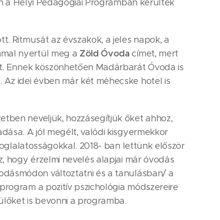
sen a Helyi Pedagógiai Programban kerültek
. Ritmusát az évszakok, a jeles napok, a
Zöld Óvoda
mmal nyertül meg a
címet, mert
mét. Ennek köszönhetően Madárbarát Óvoda is
 Az idei évben már két méhecske hotel is
tben neveljük, hozzásegítjük őket ahhoz,
dása. A jól megélt, valódi kisgyermekkor
foglalatosságokkal. 2018- ban lettünk először
, hogy érzelmi nevelés alapjai már óvodás
odásmódon változtatni és a tanulásban/ a
program a pozitív pszichológia módszereire
ülőket is bevonni a programba.