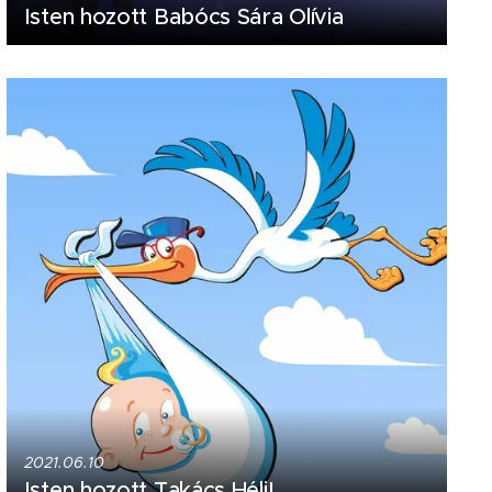
Isten hozott Babócs Sára Olívia
2021.06.10
Isten hozott Takács Héli!