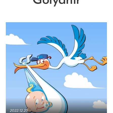
Gólyahír
2022.12.25