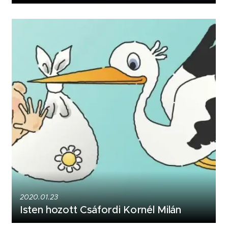
2020.01.23
Isten hozott Csáfordi Kornél Milán