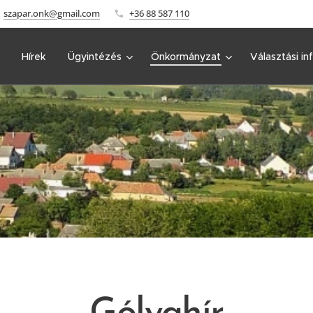
szapar.onk@gmail.com
+36 88 587 110
Hírek
Ügyintézés
Önkormányzat
Választási in