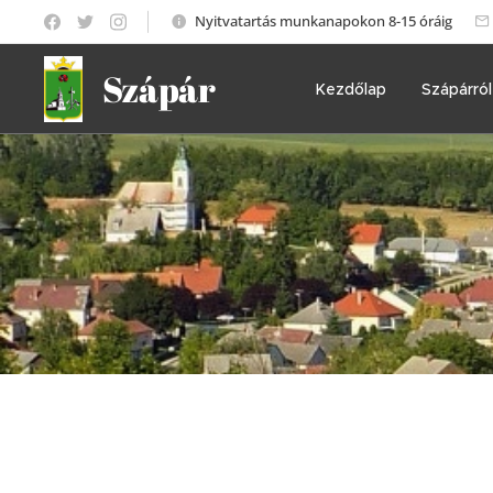
Nyitvatartás munkanapokon 8-15 óráig
Szápár
Kezdőlap
Szápárról