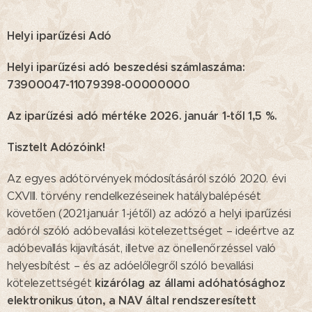
Helyi iparűzési Adó
Helyi iparűzési adó beszedési számlaszáma:
73900047-11079398-00000000
Az iparűzési adó mértéke 2026. január 1-től 1,5 %.
Tisztelt Adózóink!
Az egyes adótörvények módosításáról szóló 2020. évi
CXVIII. törvény rendelkezéseinek hatálybalépését
követően (2021.január 1-jétől) az adózó a helyi iparűzési
adóról szóló adóbevallási kötelezettséget – ideértve az
adóbevallás kijavítását, illetve az önellenőrzéssel való
helyesbítést – és az adóelőlegről szóló bevallási
kizárólag az állami adóhatósághoz
kötelezettségét
elektronikus úton, a NAV által rendszeresített