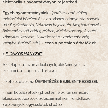
elektronikus nyomtatványon teljesítheti.
Egyéb nyomtatványaink
–
Iparűzési adó előleg
módosítási kérelem
és az általános adónyomtatványok
(pl.: Bejelentkezés, Változás bejelentés, Meghatalmazás
önkormányzati adóügyekben, Méltányossági, fizetési
könnyítés kérelem, Nyilatkozat az adómentesség
ezen a portálon érhetők el:
igénybevételéről stb.)
–
>
E-ÖNKORMÁNYZAT
Az űrlapokat azon adóalanyok, akik/amelyek az
elektronikus kapcsolattartásra
ÜGYINTÉZÉS BEJELENTKEZÉSSEL
– kötelezettek az
– nem kötelezettek (pl. őstermelők, társasházak,
lakásszövetkezetek, adószámmal nem rendelkező
alapítványok, egyesületek stb.) az