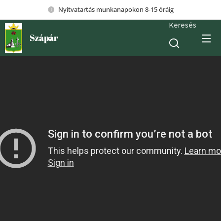
Nyitvatartás munkanapokon 8-15 óráig
Keresés
Szápár