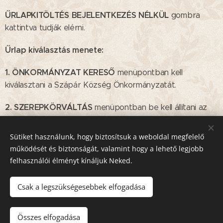
ŰRLAPKITÖLTÉS BEJELENTKEZÉS NÉLKÜL
gombra
kattintva tudják elérni.
Űrlap kiválasztás menete:
1.
ÖNKORMÁNYZAT KERESŐ
menüpontban kell
kiválasztani a Szápár Község Önkormányzatát.
2.
SZEREPKÖRVÁLTÁS
menüpontban be kell állítani az
eljáró személy/vállalkozás szerepkörét. (Pl. "Saját néven
(egyéni vállalkozóként)", "Cég nevében" stb.)
Sütiket használunk, hogy biztosítsuk a weboldal megfelelő
működését és biztonságát, valamint hogy a lehető legjobb
3.
ÜGYINDÍTÁS
Bal oldali sávban található
menüpontra
felhasználói élményt kínáljuk Neked.
kattintva
Csak a legszükségesebbek elfogadása
– ki kell választani az eljárás módját és az ügytípust,
ŰRLAP KERESÉS
– majd az
gombra kattintva
Összes elfogadása