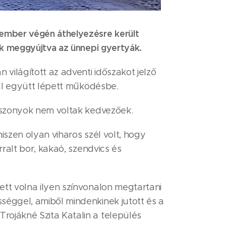
vember végén áthelyezésre került
tek meggyújtva az ünnepi gyertyák.
 világított az adventi időszakot jelző
sal együtt lépett működésbe.
viszonyok nem voltak kedvezőek.
iszen olyan viharos szél volt, hogy
rralt bor, kakaó, szendvics és
ett volna ilyen színvonalon megtartani
séggel, amiből mindenkinek jutott és a
rojákné Szita Katalin a település