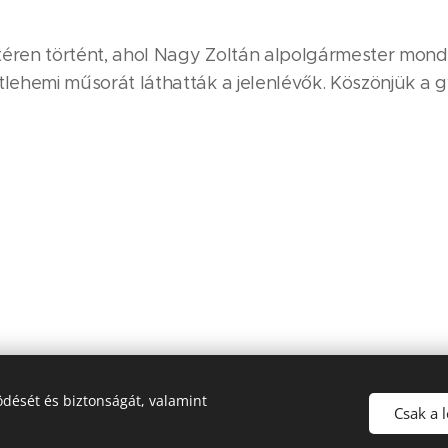
téren történt, ahol Nagy Zoltán alpolgármester mond
tlehemi műsorát láthatták a jelenlévők. Köszönjük a g
dését és biztonságát, valamint
2022. Szápár Község Önkormányzata © Minden jog fenntartva.
Csak a 
Sütik