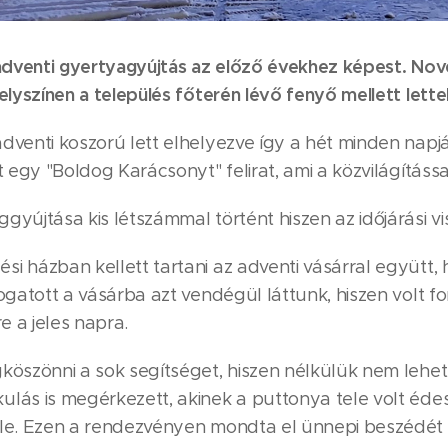
 adventi gyertyagyújtás az előző évekhez képest. No
elyszínen a település főterén lévő fenyő mellett let
dventi koszorú lett elhelyezve így a hét minden napján
t egy "Boldog Karácsonyt" felirat, ami a közvilágítás
gyújtása kis létszámmal történt hiszen az időjárási 
 házban kellett tartani az adventi vásárral együtt, h
gatott a vásárba azt vendégül láttunk, hiszen volt fo
e a jeles napra.
köszönni a sok segítséget, hiszen nélkülük nem lehet
lás is megérkezett, akinek a puttonya tele volt édes
le. Ezen a rendezvényen mondta el ünnepi beszédét T