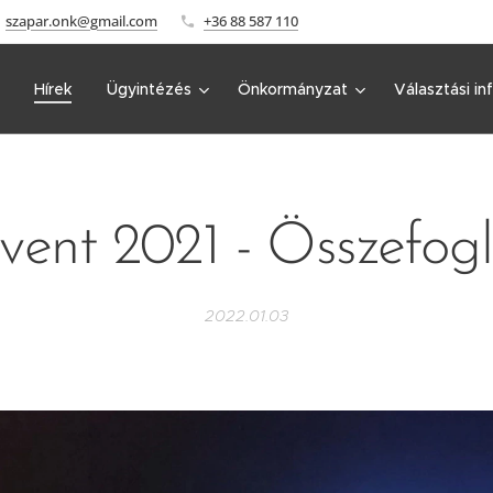
szapar.onk@gmail.com
+36 88 587 110
Hírek
Ügyintézés
Önkormányzat
Választási in
vent 2021 - Összefogl
2022.01.03