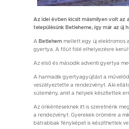
Az idei évben kicsit másmilyen volt az
településünk Betleheme, így már az új h
Betlehem
A
mellett egy új elektromos a
gyertya. A főút fölé elhelyezésre kerül
Az első és második adventi gyertya meg
A harmadik gyertyagyújtást a művelődési
veszélyeztette a rendezvényt. Aki elláto
sütemény, amit a helyiek készítettek err
Az önkénteseknek itt is szeretnénk meg
a rendezvényt. Gyerekek örömére a miku
bátrabbak fényképet is készíthettek ve