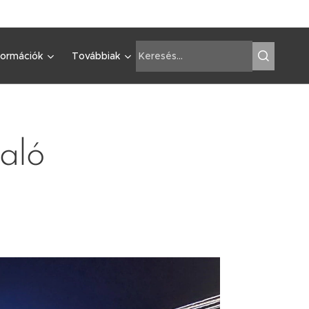
formációk
Továbbiak
aló