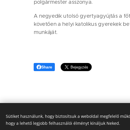
polgármester asszonya.
A negyedik utolsó gyertyagyújtás a fő
követően a helyi katolikus gyerekek be
munkáját.
Share
Sütiket használunk, hogy biztosítsuk a weboldal megfelelő műkö
hogy a lehető legjobb felhasználói élményt kínáljuk Neked.