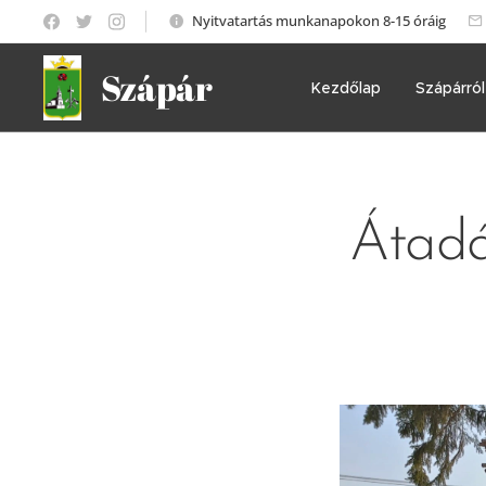
Nyitvatartás munkanapokon 8-15 óráig
Szápár
Kezdőlap
Szápárról
Átadá