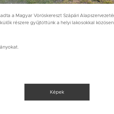
tadta a Magyar Vöröskereszt Szápári Alapszervezeté
ülők részere gyűjtöttünk a helyi lakosokkal közösen
mányokat.
Képek