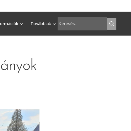
formációk
Továbbiak
mányok