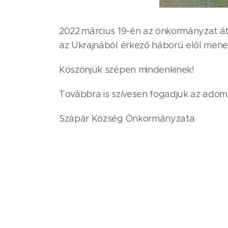
2022.március 19-én az önkormányzat á
az Ukrajnából érkező háború elől menek
Köszönjük szépen mindenkinek!
Továbbra is szívesen fogadjuk az ado
Szápár Község Önkormányzata