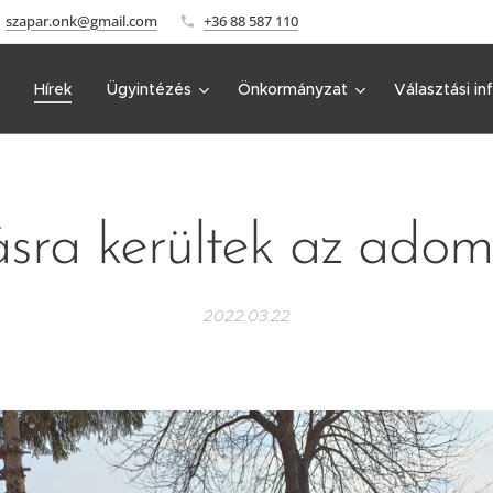
szapar.onk@gmail.com
+36 88 587 110
Hírek
Ügyintézés
Önkormányzat
Választási in
sra kerültek az ado
2022.03.22