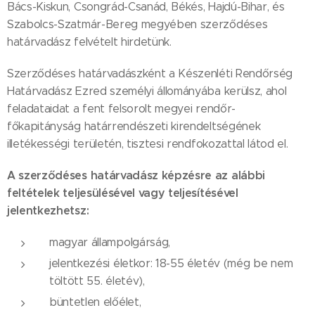
Bács-Kiskun, Csongrád-Csanád, Békés, Hajdú-Bihar, és
Szabolcs-Szatmár-Bereg megyében szerződéses
határvadász felvételt hirdetünk.
Szerződéses határvadászként a Készenléti Rendőrség
Határvadász Ezred személyi állományába kerülsz, ahol
feladataidat a fent felsorolt megyei rendőr-
főkapitányság határrendészeti kirendeltségének
illetékességi területén, tisztesi rendfokozattal látod el.
A szerződéses határvadász képzésre az alábbi
feltételek teljesülésével vagy teljesítésével
jelentkezhetsz:
magyar állampolgárság,
jelentkezési életkor: 18-55 életév (még be nem
töltött 55. életév),
büntetlen előélet,