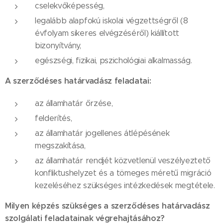
cselekvőképesség,
legalább alapfokú iskolai végzettségről (8
évfolyam sikeres elvégzéséről) kiállított
bizonyítvány,
egészségi, fizikai, pszichológiai alkalmasság.
A szerződéses határvadász feladatai:
az államhatár őrzése,
felderítés,
az államhatár jogellenes átlépésének
megszakítása,
az államhatár rendjét közvetlenül veszélyeztető
konfliktushelyzet és a tömeges méretű migráció
kezeléséhez szükséges intézkedések megtétele.
Milyen képzés szükséges a szerződéses határvadász
szolgálati feladatainak végrehajtásához?