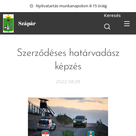
Nyitvatartás munkanapokon 8-15 óráig
Keresés
Szápár
Szerződéses határvadász
képzés
2022.08.28