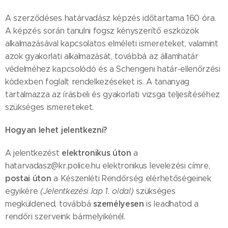
A szerződéses határvadász képzés időtartama 160 óra.
A képzés során tanulni fogsz kényszerítő eszközök
alkalmazásával kapcsolatos elméleti ismereteket, valamint
azok gyakorlati alkalmazását, továbbá az államhatár
védelméhez kapcsolódó és a Schengeni határ-ellenőrzési
kódexben foglalt rendelkezéseket is. A tananyag
tartalmazza az írásbeli és gyakorlati vizsga teljesítéséhez
szükséges ismereteket.
Hogyan lehet jelentkezni?
elektronikus úton
A jelentkezést
a
hatarvadasz@kr.police.hu elektronikus levelezési címre,
postai úton
a Készenléti Rendőrség elérhetőségeinek
egyikére
(Jelentkezési lap 1. oldal)
szükséges
személyesen
megküldened, továbbá
is leadhatod a
rendőri szerveink bármelyikénél.