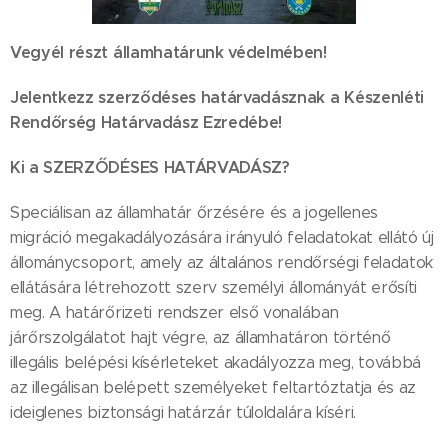
Vegyél részt államhatárunk védelmében!
Jelentkezz szerződéses határvadásznak a Készenléti
Rendőrség Határvadász Ezredébe!
Ki a SZERZŐDÉSES HATÁRVADÁSZ?
Speciálisan az államhatár őrzésére és a jogellenes
migráció megakadályozására irányuló feladatokat ellátó új
állománycsoport, amely az általános rendőrségi feladatok
ellátására létrehozott szerv személyi állományát erősíti
meg. A határőrizeti rendszer első vonalában
járőrszolgálatot hajt végre, az államhatáron történő
illegális belépési kísérleteket akadályozza meg, továbbá
az illegálisan belépett személyeket feltartóztatja és az
ideiglenes biztonsági határzár túloldalára kíséri.