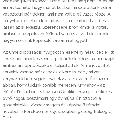
végezhetjük munkánkat. Bár a felújítás még nem teljes, ami
annak tudható, hogy menet közben mi szerettünk volna
változtatni pár dolgon, ami nem volt a pályázat része. A
könyvtár épületének felújítása is jó ütemben halad és
lassan az is elkészül. Szerencsére programok is voltak,
amiben a településen élők aktívan részt vettek, aminek
nagyon örülünk képviselő társaimmal együtt.
Az ünnepi időszak is nyugodtan, esemény nélkül telt el, itt
szeretném megköszönni a polgárőrök áldozatos munkáját
amit az ünnepi időszakban teljesítettek. Ami a jövőt illeti
terveink vannak, már csak az a kérdés, hogy milyen
pályázati lehetőségek lesznek az idei évben. Én bízom
abban, hogy tudunk tovább menetelni, úgy ahogy az
előző időszakban és közösen Önökkel egy újabb sikeres
évről fogok beszámolni egy év múlva. Én ezekkel a
gondolatokkal kívánok magam és képviselő társaim
nevében, sikerekben és egészségben gazdag Boldog Új