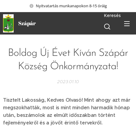
Nyitvatartás munkanapokon 8-15 óráig
Keresés
Szápár
Boldog Új Évet Kíván Szápár
Község Önkormányzata!
2023.01.10
Tisztelt Lakosság, Kedves Olvasó! Mint ahogy azt már
megszokhatták, most is mint minden harmadik hónap
után, beszámolok az elmúlt időszakban történt
fejleményekről és a jövőt érintő tervekről.