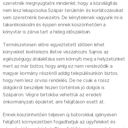
szeretnék megnyugtatni mindenkit, hogy a közvilágítás
nem lesz lekapcsolva Szápár területén és korlátozásokat
sem szeretnénk bevezetni. De kénytelenek vagyunk mi is
takarékoskodni és éppen ennek köszönhetően a
könyvtár is zárva tart a hideg időszakban.
Természetesen előre egyeztetett időben lehet
könyveket kivételezni, illetve visszahozni. Sajnos az
egészségügy átalakítása sem könnyíti meg a helyzetünket
mert az már biztos, hogy amíg ez nem rendeződik a
magyar kormány részéről addig településünkön biztos,
hogy nem lesz orvosi rendelés. De ne csak a rossz
dolgokról beszéljek hiszen történtek jó dolgok is
Szápáron. Végre birtokba vehettük az eredeti
önkormányzati épületet, ami felújításon esett át.
Ennek köszönhetően teljesen új bútorokkal, igényesen
felújított környezetben fogadhatjuk az ügyfeleket és