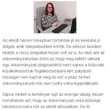
Az elmúlt három hónapban történtek jó és kevésbé jó
dolgok, amik településünket érintik. De először kezdem
inkább a rossz dolgokkal hiszen volt az is. Az első, ami az
önkormányzatunkat érinti az, hogy meg kellett válnunk
egy önkormányzati dolgozónktól mert sajnos a Kulturális
közalkalmazottak foglalkoztatására kiírt pályázati
összeget nem kaptuk meg és ezt a plusz terhet
önkormányzatunk már nem tudta volna kigazdálkodni.
Sajnos minket is keményen sújt az energia válság, hiszen
mondhatom azt, hogy az önkormányzat rezsi költsége
háromszorosára nőt az elmúlt időszakban. De itt