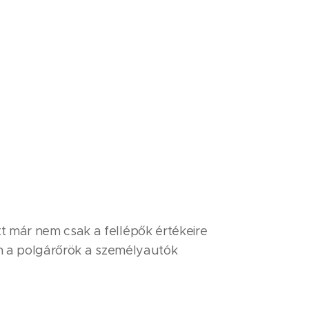
tt már nem csak a fellépők értékeire
osan a polgárőrök a személyautók