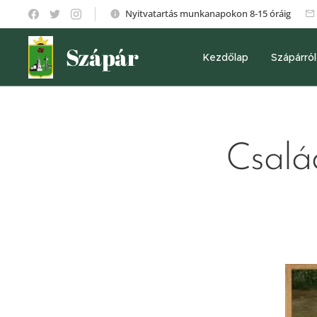
Nyitvatartás munkanapokon 8-15 óráig
Szápár
Kezdőlap
Szápárról
Csalá