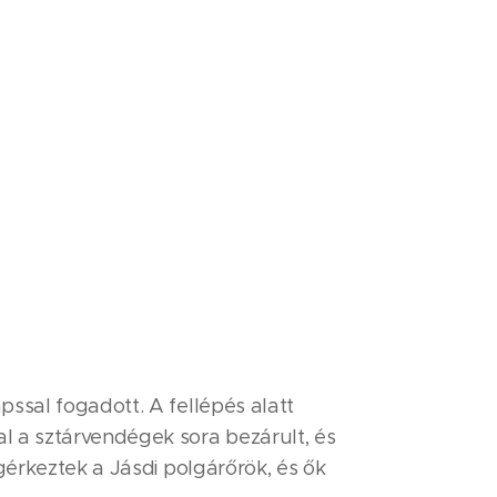
pssal fogadott. A fellépés alatt
al a sztárvendégek sora bezárult, és
egérkeztek a Jásdi polgárőrök, és ők