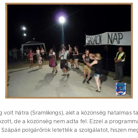
 volt hátra (Sramlikings), akit a közönség hatalmas ta
lkozott, de a közönség nem adta fel. Ezzel a programm
 a Szápári polgárőrök letették a szolgálatot, hiszen m