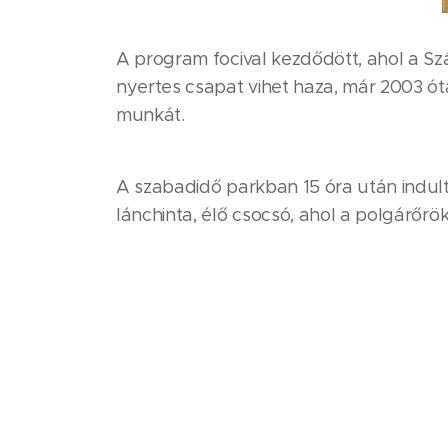
A program focival kezdődött, ahol a Szá
nyertes csapat vihet haza, már 2003 óta
munkát.
A szabadidő parkban 15 óra után indult
lánchinta, élő csocsó, ahol a polgárőr