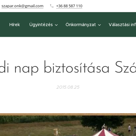
szapar.onk@gmail.com
+36 88 587 110
Hírek
Ügyintézés
Önkormányzat
Választási in
di nap biztosítása Sz
2015.08.25