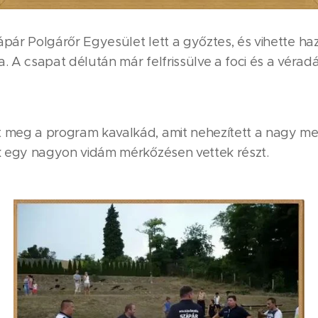
pár Polgárőr Egyesület lett a győztes, és vihette haz
. A csapat délután már felfrissülve a foci és a vérad
 meg a program kavalkád, amit nehezített a nagy mele
ök egy nagyon vidám mérkőzésen vettek részt.