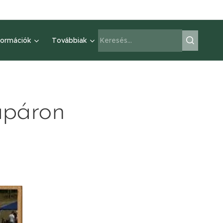
formációk
Továbbiak
ápáron