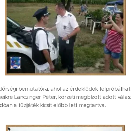
őrségi bemutatóra, ahol az érdeklődök felpróbálhatták
kre Lanczinger Péter, körzeti megbízott adott válasz
óan a tűzijáték kicsit előbb lett megtartva.