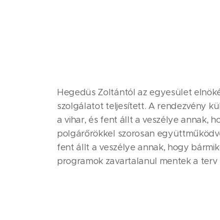
Hegedüs Zoltántól az egyesület elnök
szolgálatot teljesített. A rendezvény kü
a vihar, és fent állt a veszélye annak, 
polgárőrökkel szorosan együttműködve, 
fent állt a veszélye annak, hogy bármik
programok zavartalanul mentek a terv s