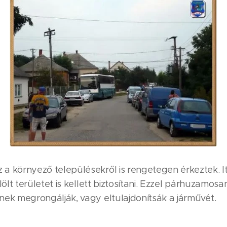
 a környező településekről is rengetegen érkeztek. I
jelölt területet is kellett biztosítani. Ezzel párhuzam
inek megrongálják, vagy eltulajdonítsák a járművét.