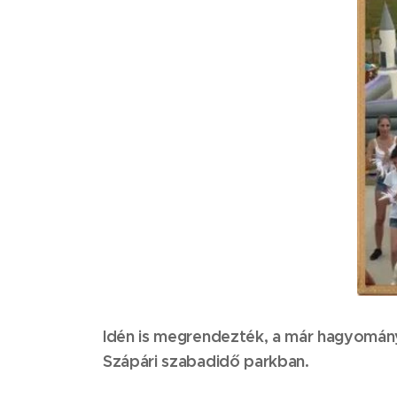
Idén is megrendezték, a már hagyomány
Szápári szabadidő parkban.