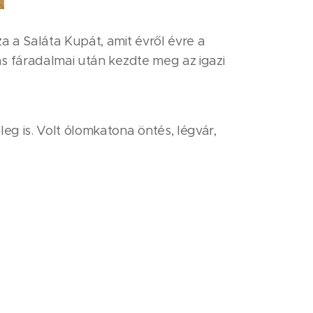
a a Saláta Kupát, amit évről évre a
ás fáradalmai után kezdte meg az igazi
g is. Volt ólomkatona öntés, légvár,