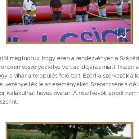
étől megtudtuk, hogy ezen a rendezvényen a Szápári
lönösen veszélyeztetve volt az időjárás miatt, hiszen a
hogy a vihar a település felé tart. Ezért a szervezők a
vezényelték le az eseményeket. Szerencsére a délutá
or kialakulhat heves zivatar. A résztvevők ebből nem 
zerint.