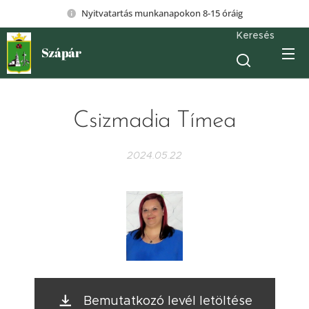
Nyitvatartás munkanapokon 8-15 óráig
Keresés
Szápár
Csizmadia Tímea
2024.05.22
Bemutatkozó levél letöltése