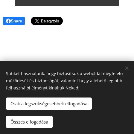
Share
Sütiket használunk, hogy biztosítsuk a weboldal megfelelő
működését és biztonságát, valamint hogy a lehető legjobb
felhasználói élményt kínáljuk Neked.
Csak a legszükségesebbek elfogadása
2022. Szápár Község Önkormányzata © Minden jog fenntartva.
Összes elfogadása
Sütik