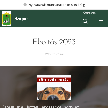
Nyitvatartás munkanapokon 8-15 óráig
Keresés
Szápár
Eboltás 2023
2023.08.24
Értesítjük a Tisztelt Lakosságot, hogy az