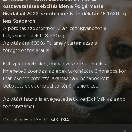
összevezetéses eboltás idén a Polgármesteri
Hivatalnál 2022. szeptember 6-án délután 16-17:30 -ig
lesz Szápáron.
A pótoltás szeptember 13-án lesz ugyanezen a
helyszínen délelőtt 8-9:30-ig.
Az oltás ára 6000,- Ft, amely tartalmazza a
féregtelenítés árát is.
Felhívjuk figyelmüket, hogy a veszettség halálos
kimenetelű zoonózis, az ebek vakcinázása 3 hónapos kor
után évente kötelező, akárcsak a 4 hónapos kort
betöltött ebek chippel történő megjelölése!
Az oltást háznál is elvégeztethetik, kérjük hívják az alábbi
telefonszámot:
Dr. Péter Éva +36 30 743 9314