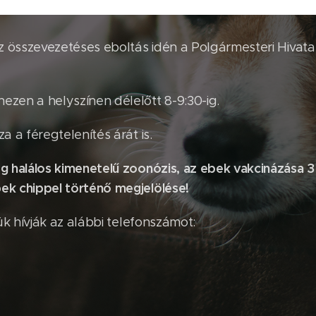
 az összevezetéses eboltás idén a Polgármesteri Hivat
ezen a helyszínen délelőtt 8-9:30-ig.
a a féregtelenítés árát is.
ég halálos kimenetelű zoonózis, az ebek vakcinázása 
ek chippel történő megjelölése!
jük hívják az alábbi telefonszámot: