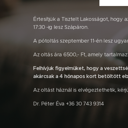
Értesítjük a Tisztelt Lakosságot, hogy
17:30 -ig lesz Szápáron.
A pótoltás szeptember 11-én lesz ugyan
Az oltás ára 6500,- Ft, amely tartalmazz
Felhívjuk figyelmüket, hogy a veszetts
akárcsak a 4 hónapos kort betöltött eb
Az oltást háznál is elvégeztethetik, kér
Dr. Péter Éva +36 30 743 9314