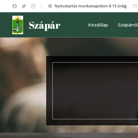
Nyitvatartás munkanapokon 8-15 óráig
Szápár
Kezdőlap
Szápárról