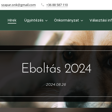
szapar.onk@gmail.com
+36 88 587 110
Hírek
Ügyintézés
Önkormányzat
Választási in
Eboltás 2024
2024.08.26