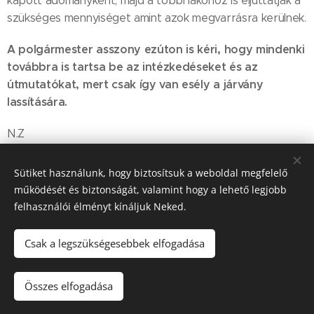
kapott adományként, majd a többi lakóhoz is eljuttatják a
szükséges mennyiséget amint azok megvarrásra kerülnek.
A polgármester asszony ezúton is kéri, hogy mindenki
továbbra is tartsa be az intézkedéseket és az
útmutatókat, mert csak így van esély a járvány
lassítására.
N.Z
Sütiket használunk, hogy biztosítsuk a weboldal megfelelő
működését és biztonságát, valamint hogy a lehető legjobb
Share
felhasználói élményt kínáljuk Neked.
Csak a legszükségesebbek elfogadása
2022. Szápár Község Önkormányzata © Minden jog fenntartva.
Összes elfogadása
Sütik