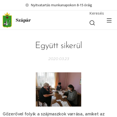
Nyitvatartás munkanapokon 8-15 óráig
Keresés
Szápár
Együtt sikerül
2020.03.23
Gőzerővel folyik a szájmaszkok varrása, amiket az