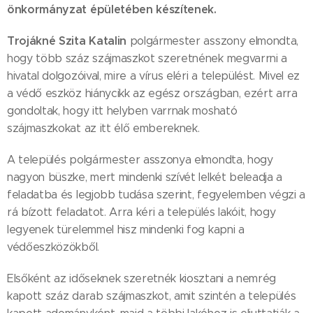
önkormányzat épületében készítenek.
Trojákné Szita Katalin
polgármester asszony elmondta,
hogy több száz szájmaszkot szeretnének megvarrni a
hivatal dolgozóival, mire a vírus eléri a települést. Mivel ez
a védő eszköz hiánycikk az egész országban, ezért arra
gondoltak, hogy itt helyben varrnak mosható
szájmaszkokat az itt élő embereknek.
A település polgármester asszonya elmondta, hogy
nagyon büszke, mert mindenki szívét lelkét beleadja a
feladatba és legjobb tudása szerint, fegyelemben végzi a
rá bízott feladatot. Arra kéri a település lakóit, hogy
legyenek türelemmel hisz mindenki fog kapni a
védőeszközökből.
Elsőként az időseknek szeretnék kiosztani a nemrég
kapott száz darab szájmaszkot, amit szintén a település