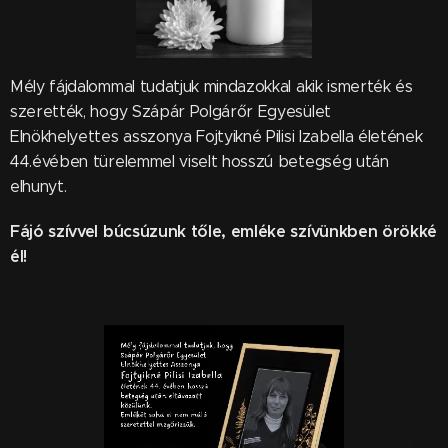
Mély fájdalommal tudatjuk mindazokkal akik ismerték és
szerették, hogy Szápár Polgárőr Egyesület
Elnökhelyettes asszonya Fojtyikné Pilisi Izabella életének
44.évében türelemmel viselt hosszú betegség után
elhunyt.
Fájó szívvel búcsúzunk tőle,
emléke szívünkben örökké
él!