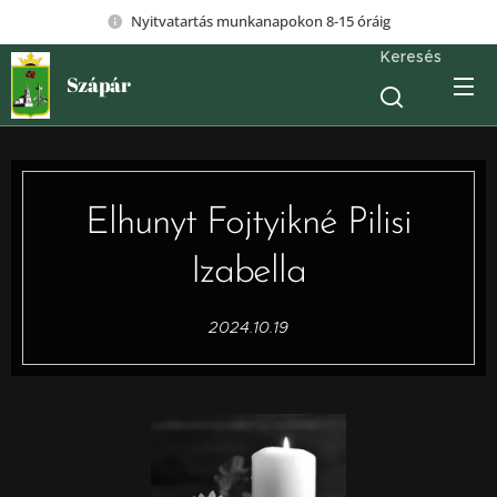
Nyitvatartás munkanapokon 8-15 óráig
Keresés
Szápár
Elhunyt Fojtyikné Pilisi
Izabella
2024.10.19