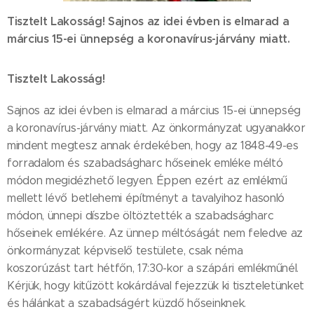
Tisztelt Lakosság! Sajnos az idei évben is elmarad a
március 15-ei ünnepség a koronavírus-járvány miatt.
Tisztelt Lakosság!
Sajnos az idei évben is elmarad a március 15-ei ünnepség
a koronavírus-járvány miatt. Az önkormányzat ugyanakkor
mindent megtesz annak érdekében, hogy az 1848-49-es
forradalom és szabadságharc hőseinek emléke méltó
módon megidézhető legyen. Éppen ezért az emlékmű
mellett lévő betlehemi építményt a tavalyihoz hasonló
módon, ünnepi díszbe öltöztették a szabadságharc
hőseinek emlékére. Az ünnep méltóságát nem feledve az
önkormányzat képviselő testülete, csak néma
koszorúzást tart hétfőn, 17:30-kor a szápári emlékműnél.
Kérjük, hogy kitűzött kokárdával fejezzük ki tiszteletünket
és hálánkat a szabadságért küzdő hőseinknek.