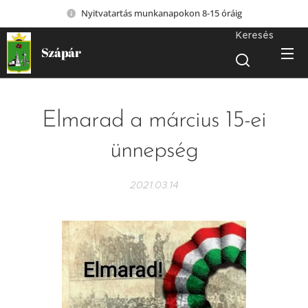
Nyitvatartás munkanapokon 8-15 óráig
Keresés
Szápár
Elmarad a március 15-ei
ünnepség
2021.03.14