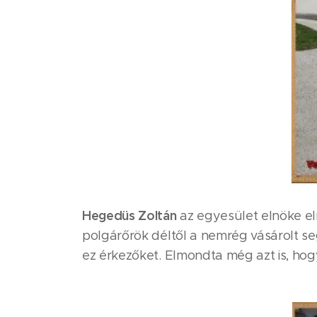
Hegedüs Zoltán
az egyesület elnöke el
polgárőrök déltől a nemrég vásárolt seg
ez érkezőket. Elmondta még azt is, hog