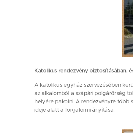
Katolikus rendezvény biztosításában, és
A katolikus egyház szervezésében ker
az alkalomból a szápári polgárőrség tö
helyére pakolni. A rendezvényre több s
ideje alatt a forgalom irányítása.