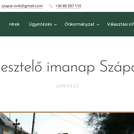
szapar.onk@gmail.com
+36 88 587 110
Hírek
Ügyintézés
Önkormányzat
Választási in
esztelő imanap Száp
2016.09.23