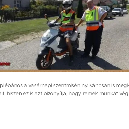
plébános a vasárnapi szentmisén nyilvánosan is meg
ait, hiszen ez is azt bizonyítja, hogy remek munkát vég