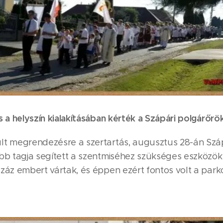
 a helyszín kialakításában kérték a Szápári polgárőrö
ült megrendezésre a szertartás, augusztus 28-án Sz
bb tagja segített a szentmiséhez szükséges eszközöke
záz embert vártak, és éppen ezért fontos volt a parko