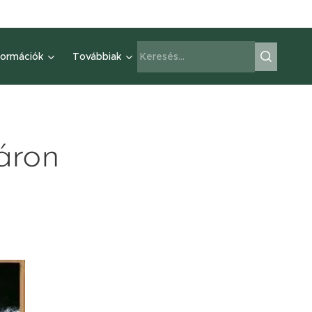
formációk
Továbbiak
áron