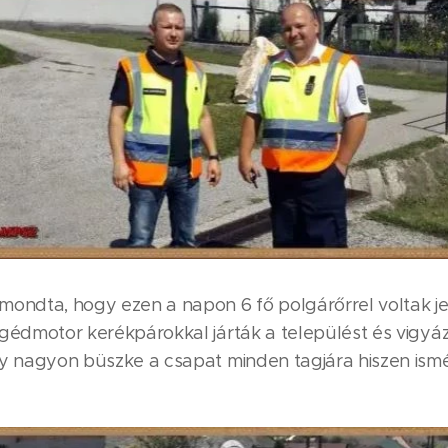
mondta, hogy ezen a napon 6 fő polgárőrrel voltak je
édmotor kerékpárokkal járták a települést és vigyáztá
y nagyon büszke a csapat minden tagjára hiszen ismé