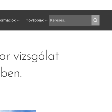
formációk
Továbbiak
r vizsgálat
vben.