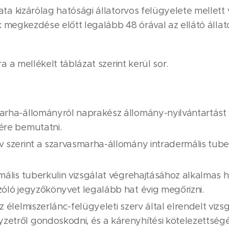
a kizárólag hatósági állatorvos felügyelete mellet
 megkezdése előtt legalább 48 órával az ellátó állato
a mellékelt táblázat szerint kerül sor.
arha-állományról naprakész állomány-nyilvántartást v
sére bemutatni.
v szerint a szarvasmarha-állomány intradermális tuber
mális tuberkulin vizsgálat végrehajtásához alkalmas hel
zóló jegyzőkönyvet legalább hat évig megőrizni.
z élelmiszerlánc-felügyeleti szerv által elrendelt vizs
yzetről gondoskodni, és a kárenyhítési kötelezettsé