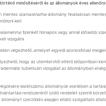
rténő minősítéséről és az állományok éves ellenőrző
mentes szarvasmarha-állomány hivatalosan mentes min
őrizni kell.
valamennyi tizenkét hónapos vagy annál idősebb sza
ll vizsgálni.
yeden végezhető, amelyet egyedi azonosítóval megjel
lyezhető, hogy az ütemtervtől eltérő időpontban kerül
ntradermális tuberkulin vizsgálat az állományban el
elvégzésére kislétszámú állományok esetében a tartási
ántartási rendszeréről szóló rendelet szerinti körzeti
llományt szerződés alapján ellátó szolgáltató állato