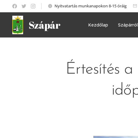
Nyitvatartás munkanapokon 8-15 óráig
Szápár
Kezdőlap
Szápárról
Értesítés 
időp