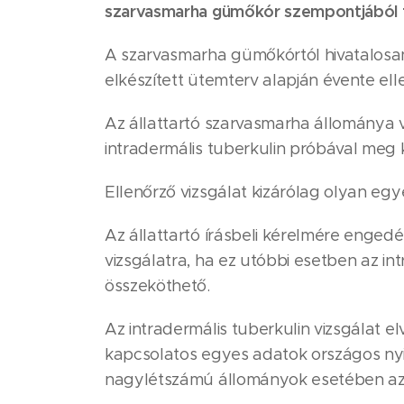
szarvasmarha gümőkór szempontjából tö
A szarvasmarha gümőkórtól hivatalosan 
elkészített ütemterv alapján évente ellen
Az állattartó szarvasmarha állománya 
intradermális tuberkulin próbával meg ke
Ellenőrző vizsgálat kizárólag olyan eg
Az állattartó írásbeli kérelmére engedé
vizsgálatra, ha ez utóbbi esetben az i
összeköthető.
Az intradermális tuberkulin vizsgálat 
kapcsolatos egyes adatok országos nyilv
nagylétszámú állományok esetében az á