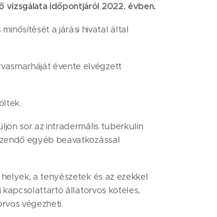
 vizsgálata időpontjáról 2022. évben.
ősítését a járási hivatal által
rvasmarháját évente elvégzett
öltek.
jön sor az intradermális tuberkulin
végzendő egyéb beavatkozással
 helyek, a tenyészetek és az ezekkel
 kapcsolattartó állatorvos köteles,
rvos végezheti.