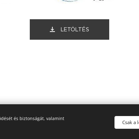
LETÖLTÉS
dését és biztonságát, valamint
2022. Szápár Község Önkormányzata © Minden jog fenntartva.
Csak a 
Sütik