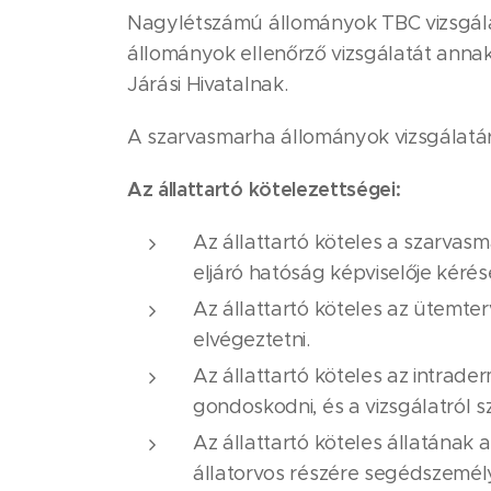
Nagylétszámú állományok TBC vizsgálat
állományok ellenőrző vizsgálatát annak
Járási Hivatalnak.
A szarvasmarha állományok vizsgálatára 
Az állattartó kötelezettségei:
Az állattartó köteles a szarvasm
eljáró hatóság képviselője kéré
Az állattartó köteles az ütemter
elvégeztetni.
Az állattartó köteles az intrader
gondoskodni, és a vizsgálatról s
Az állattartó köteles állatának a
állatorvos részére segédszemél