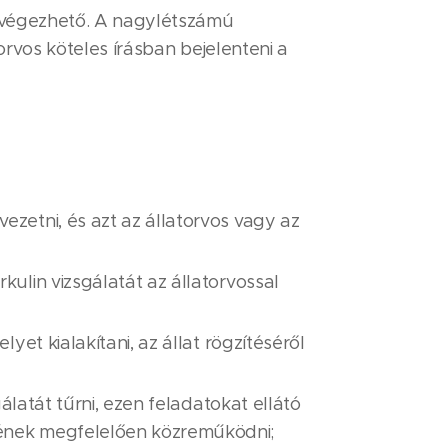
t végezhető. A nagylétszámú
rvos köteles írásban bejelenteni a
ezetni, és azt az állatorvos vagy az
kulin vizsgálatát az állatorvossal
yet kialakítani, az állat rögzítéséről
gálatát tűrni, ezen feladatokat ellátó
gének megfelelően közreműködni;