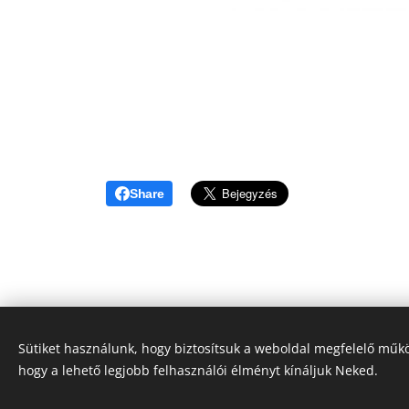
Share
Sütiket használunk, hogy biztosítsuk a weboldal megfelelő műkö
hogy a lehető legjobb felhasználói élményt kínáljuk Neked.