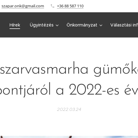
szapar.onk@gmail.com
+36 88 587 110
Hírek
Ügyintézés
Önkormányzat
Választási in
a szarvasmarha gümőko
ontjáról a 2022-es é
2022.03.24