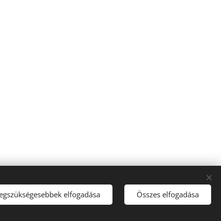
legszükségesebbek elfogadása
Összes elfogadása