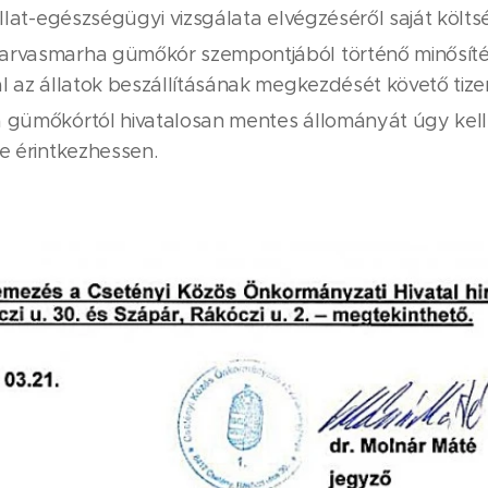
állat-egészségügyi vizsgálata elvégzéséről saját köl
arvasmarha gümőkór szempontjából történő minősítésé
ál az állatok beszállításának megkezdését követő tize
 gümőkórtól hivatalosan mentes állományát úgy kell 
e érintkezhessen.