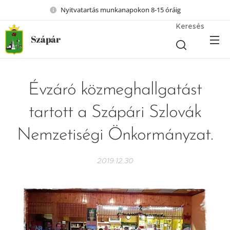
Nyitvatartás munkanapokon 8-15 óráig
Keresés
Szápár
Évzáró közmeghallgatást
tartott a Szápári Szlovák
Nemzetiségi Önkormányzat.
2019.12.30