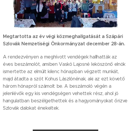
Megtartotta az év végi közmeghallgatását a Szápári
Szlovák Nemzetiségi Önkormányzat december 28-án.
A rendezvényen a meghívott vendégek hallhatták az
éves beszámolót, amiben Vaskó Lajosné leköszönő elnök
ismertette az elmúlt kilenc hónapban végzett munkát,
majd átadta a szót Kohus Lászlónénak, aki az ezt követő
három hónapról számolt be. A beszámoló végén a
jelenlévők egy kis vendégségen vehettek rész, ahol jó
hangulatban beszélgethettek és a hagyományokat őrizve
Szlovák dalokat énekeltek.