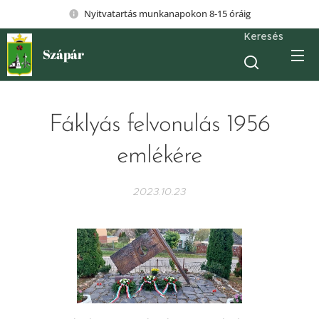
Nyitvatartás munkanapokon 8-15 óráig
Keresés
Szápár
Fáklyás felvonulás 1956
emlékére
2023.10.23