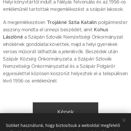
Helyi könyvtártól indult a fáklyás felvonulás és az 1956-os
emlékműnél tartottak megemlékezést a szápári lakosok.
Trojákné Szita Katalin
A megemlékezésen
polgármester
Kohus
asszony mondta el ünnepi beszédét, amit
Lászlóné
a Szápári Szlovák Nemzetiségi Önkormányzat
elnökének gondolatai követtek, majd a helyi gyerekek
verses műsorát láthatták a jelenlévők. Beszédek után
Szápár Község Önkormányzata, a Szápári Szlovák
Nemzetiségi Önkormányzattal és a Szápár Polgárőr
egyesülettel közösen koszorút helyeztek el a településen
lévő 1956-os emlékműnél.
Képek
Sütiket használunk, hogy biztosítsuk a weboldal megfelelő