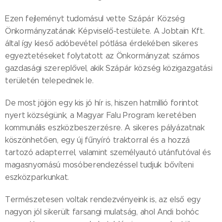
Ezen fejleményt tudomásul vette Szápár Község
Önkormányzatának Képviselő-testülete. A Jobtain Kft.
által így kieső adóbevétel pótlása érdekében sikeres
egyeztetéseket folytatott az Önkormányzat számos
gazdasági szereplővel, akik Szápár község közigazgatási
területén telepednek le.
De most jöjjön egy kis jó hír is, hiszen hatmillió forintot
nyert községünk, a Magyar Falu Program keretében
kommunális eszközbeszerzésre. A sikeres pályázatnak
köszönhetően, egy új fűnyíró traktorral és a hozzá
tartozó adapterrel, valamint személyautó utánfutóval és
magasnyomású mosóberendezéssel tudjuk bővíteni
eszközparkunkat.
Természetesen voltak rendezvényeink is, az első egy
nagyon jól sikerült farsangi mulatság, ahol Andi bohóc