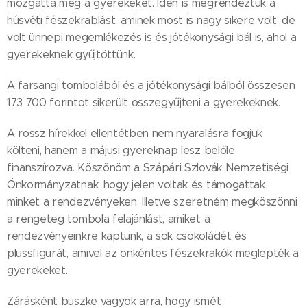
mozgatta meg a gyerekeket. Idén is megrendeztük a
húsvéti fészekrablást, aminek most is nagy sikere volt, de
volt ünnepi megemlékezés is és jótékonysági bál is, ahol a
gyerekeknek gyűjtöttünk.
A farsangi tombolából és a jótékonysági bálból összesen
173 700 forintot sikerült összegyűjteni a gyerekeknek.
A rossz hírekkel ellentétben nem nyaralásra fogjuk
költeni, hanem a májusi gyereknap lesz belőle
finanszírozva. Köszönöm a Szápári Szlovák Nemzetiségi
Önkormányzatnak, hogy jelen voltak és támogattak
minket a rendezvényeken. Illetve szeretném megköszönni
a rengeteg tombola felajánlást, amiket a
rendezvényeinkre kaptunk, a sok csokoládét és
plüssfigurát, amivel az önkéntes fészekrakók meglepték a
gyerekeket.
Zárásként büszke vagyok arra, hogy ismét