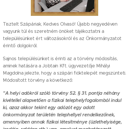
Tisztelt Szápáriak, Kedves Olvasó! Újabb negyedéven
vagyunk túl és szeretném önöket tájékoztatni a
településünket ért változásokról és az Önkormányzatot
érintő dolgokról.
Sajnos településünket is érinti az a törvény módosítás,
aminek hatására a Jobtain Kft. ügyvezetője Mihályi
Magdolna jelezte, hogy a szápári fióktelepét megszünteti.
Módosított törvény a következő:
"A helyi adókról szóló törvény 52. § 31. pontja néhány
kivétellel alapvetően a fizikai telephelyfogalomból indul
ki, azaz akkor tekint egy adózót egy adott
önkormányzat területén telephellyel rendelkezőnek,
amennyiben annak fizikai létesítménye (üzlethelyisége,