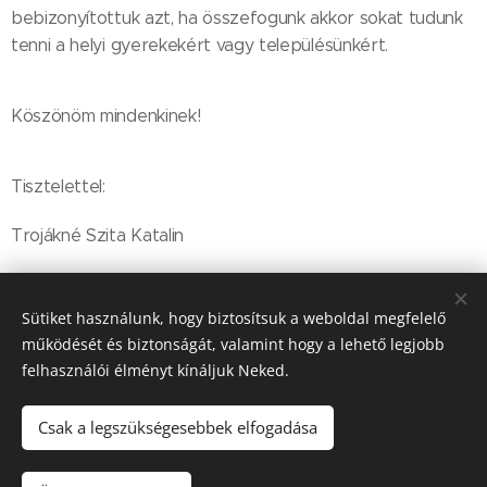
bebizonyítottuk azt, ha összefogunk akkor sokat tudunk
tenni a helyi gyerekekért vagy településünkért.
Köszönöm mindenkinek!
Tisztelettel:
Trojákné Szita Katalin
Sütiket használunk, hogy biztosítsuk a weboldal megfelelő
működését és biztonságát, valamint hogy a lehető legjobb
Share
felhasználói élményt kínáljuk Neked.
Csak a legszükségesebbek elfogadása
2022. Szápár Község Önkormányzata © Minden jog fenntartva.