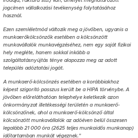
irodája, raktára stb.) van, amelyet meghatározott
jogcímen vállalkozási tevékenység folytatásához
használ.
Ezen szemléletmód változik meg a jövőben, ugyanis a
munkaerőkölcsönzők esetében a kölcsönzött
munkavállalók munkavégzéséhez, nem egy saját fizikai
hely megléte, hanem sokkal inkább a
szolgáltatásnyújtás ténye alapozza meg az adott
település adóztatási jogát.
A munkaerő-kölcsönzés esetében a korábbiakhoz
képest szigorító passzus került be a HIPA törvénybe. A
jövőben előreláthatóan telephelye keletkezik azon
önkormányzat illetékességi területén a munkaerő-
kölcsönzőnek, ahol a munkaerő-kölcsönző által
kölcsönzött munkavállalók az adóéven belül összesen
legalább 21 000 óra (2625 teljes munkaidős munkanap)
időtartamban munkát végeznek."