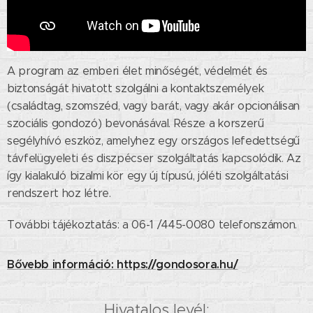
A program az emberi élet minőségét, védelmét és
biztonságát hivatott szolgálni a kontaktszemélyek
(családtag, szomszéd, vagy barát, vagy akár opcionálisan
szociális gondozó) bevonásával. Része a korszerű
segélyhívó eszköz, amelyhez egy országos lefedettségű
távfelügyeleti és diszpécser szolgáltatás kapcsolódik. Az
így kialakuló bizalmi kör egy új típusú, jóléti szolgáltatási
rendszert hoz létre.
További tájékoztatás: a 06-1 /445-0080 telefonszámon.
Bővebb információ: https://gondosora.hu/
Hivatalos levél: