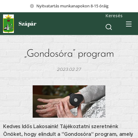
Nyitvatartás munkanapokon 8-15 óráig
Keresés
Szápár
„Gondosóra” program
2023.02.27
Kedves Idős Lakosaink! Tájékoztatni szeretnénk
Önöket, hogy elindult a "Gondosóra" program, amely