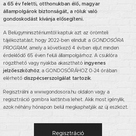
a 65 év feletti, otthonukban élő, magyar
állampolgárok biztonságát, a róluk való
gondoskodást kívánja elősegíteni.
A Belügyminisztériumtól kaptuk azt az örömteli
tájékoztatást, hogy 2022-ben elindult a
GONDOSÓRA
PROGRAM
, amely a következő 4 évben eljut minden
érdeklődő 65 éven felüli állampolgárhoz. A csuklóra
ingyenes
rögzíthető vagy nyakba akasztható
jelzőeszközhöz
, a GONDOSÓRÁHOZ 0-24 órában
diszpécserszolgálat tartozik
elérhető
.
Regisztrálni a www.gondosora.hu oldalon vagy a
regisztráció gombra kattintva lehet. Akik most igénylik,
azok néhány hónapon belül megkaphatják az új eszközt.
Regisztráció