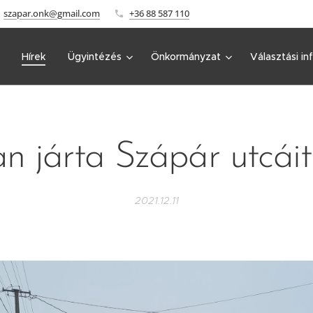
szapar.onk@gmail.com
+36 88 587 110
Hírek
Ügyintézés
Önkormányzat
Választási in
n járta Szápár utcáit
2021.12.11