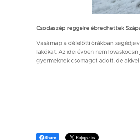
Csodaszép reggelre ébredhettek Szápár
Vasárnap a délelőtti órákban segédjeive
lakókat. Az idei évben nem lovaskocsin 
gyermeknek csomagot adott, de akivel
Share