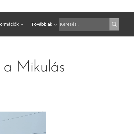
formációk
Továbbiak
 a Mikulás