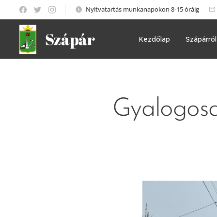
Nyitvatartás munkanapokon 8-15 óráig
Szápár
Kezdőlap
Szápárról
Gyalogosa