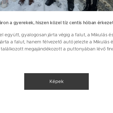
on a gyerekek, hiszen közel tíz centis hóban érkeze
l együtt, gyalogosan járta végig a falut, a Mikulás é
járta a falut, hanem félvezető autó jelezte a Mikulás 
 találkozott megajándékozott a puttonyában lévő fi
Képek