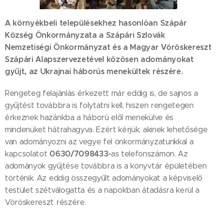
A környékbeli településekhez hasonlóan Szápár
Község Önkormányzata a Szápári Szlovák
Nemzetiségi Önkormányzat és a Magyar Vöröskereszt
Szápári Alapszervezetével közösen adományokat
gyűjt, az Ukrajnai háborús menekültek részére.
Rengeteg felajánlás érkezett már eddig is, de sajnos a
gyűjtést továbbra is folytatni kell, hiszen rengetegen
érkeznek hazánkba a háború elől menekülve és
mindenüket hátrahagyva. Ezért kérjük, akinek lehetősége
van adományozni az vegye fel önkormányzatunkkal a
0630/7098433-
kapcsolatot
as telefonszámon. Az
adományok gyűjtése továbbra is a könyvtár épületében
történik. Az eddig összegyűlt adományokat a képviselő
testület szétválogatta és a napokban átadásra kerül a
Vöröskereszt részére.