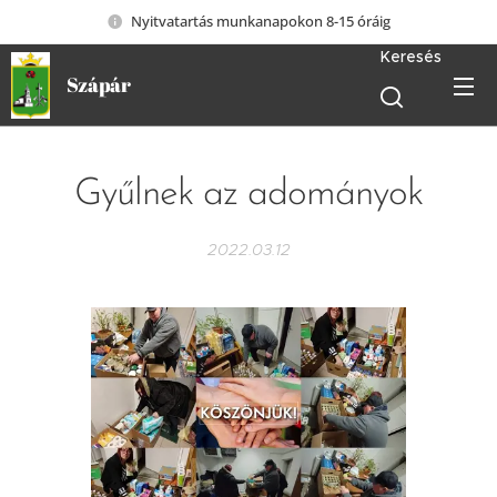
Nyitvatartás munkanapokon 8-15 óráig
Keresés
Szápár
Gyűlnek az adományok
2022.03.12