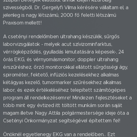
szivességből, Dr. Gergelyfi Vilma kérésére vállaltam el, a
jelenleg is nagy létszámú, 2000 fő feletti létszámú
Praxisom mellett!
A csetényi rendelőmben ultrahang készülék, sűrgős
laborvizsgálatok - melyek acut szívizominfarktus,
vérrögképződés, gyulladás kimutatására képesek-, 24
órás EKG, és vérnyomásmonitor, doppler ultrahang
érszűréshez, őrző monitorokkal ellátott sűrgősségi ágy,
spirométer, fektető, infúziós kezelésekhez alkalmas
kétágyas kezelő, tumormarker szűrésekhez alkalmas
labor, és ezek értékeléséhez telepített számítógépes
program áll rendelkezésemre! Mindezen fejlesztéseket a
több mint egy évtized itt töltött munkám során saját
magam illetve Nagy Attila polgármestersége ideje óta a
Csetényi Önkormányzat segítségével építettem fel!
Önöknél egyetlenegy EKG van a rendelőben… Ezt