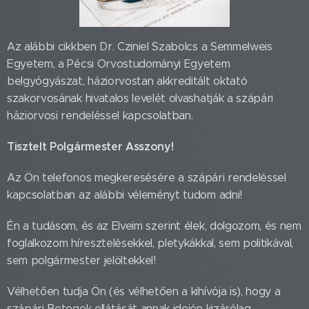
Az alábbi cikkben
Dr. Cziniel Szabolcs a Semmelweis
Egyetem, a Pécsi Orvostudományi Egyetem
belgyógyászat, háziorvostan akkreditált oktató
szakorvosának hivatalos levelét olvashatják a szápári
háziorvosi rendeléssel kapcsolatban.
Tisztelt Polgármester Asszony!
Az Ön telefonos megkeresésére a szápári rendeléssel
kapcsolatban az alábbi véleményt tudom adni!
Én a tudásom, és az Elveim szerint élek, dolgozom, és nem
foglalkozom híresztelésekkel, pletykákkal, sem politikával,
sem polgármester jelöltekkel!
Vélhetően tudja Ön (és vélhetően a kihívója is), hogy a
szápári Betegek ellátását annak idején kizárólag