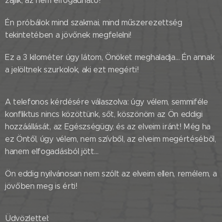
zajlik, az nem elfogadható!
Én próbálok mind szakmai, mind műszerezettség
tekintetében a jövőnek megfelelni!
Ez a 3 kilométer úgy látom, Önöket meghaladja… Én annak
a jelöltnek szurkolok, aki ezt megérti!
A telefonos kérdésére válaszolva: úgy vélem, semmiféle
konfliktus nincs közöttünk, sőt, köszönöm az Ön eddigi
hozzáállását, az Egészségügy, és az elveim iránt! Még ha
ez Öntől, úgy vélem, nem szívből, az elveim megértéséből,
hanem elfogadásból jött…
Ön eddig nyilvánosan nem szólt az elveim ellen, remélem, a
jövőben meg is érti!
Üdvözlettel: