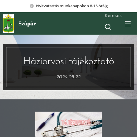
Nyitvatartás munkanapokon 8-15 óráig
Keresés
Szápár
Háziorvosi tájékoztató
2024.05.22