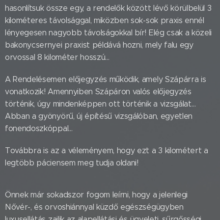
hasonlítsuk össze egy, a rendelők között lévő körülbelül 3
kilométeres távolsággal, miközben sok-sok praxis ennél
lényegesen nagyobb távolságokkal bír! Elég csak a közeli
bakonycsernyei praxist példává hozni, mely falu egy
orvossal 8 kilométer hosszú…
A Rendelésemen előjegyzés működik, amely Szápárra is
vonatkozik! Amennyiben Szápáron valós előjegyzés
történik, úgy mindenképpen ott történik a vizsgálat…
Abban a gyönyörű, új építésű vizsgálóban, egyetlen
fonendoszkóppal…
Továbbra is az a véleményem, hogy ezt a 3 kilométert a
legtöbb páciensem meg tudja oldani!
Önnek már sokadszor fogom leírni, hogy a jelenlegi
Nővér-, és orvoshiánnyal küzdő egészségügyben
luxusellátás zajlik az alapellátási és ügyeleti, sűrgősségi