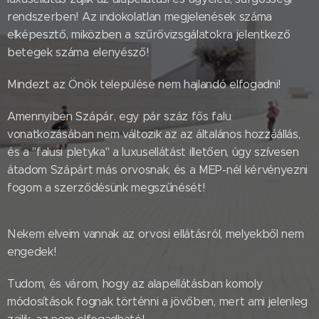
rendszerben! Az indokolatlan megjelenések száma
elképesztő, miközben a szűrővizsgálatokra jelentkező
betegek száma elenyésző!
Mindezt az Önök települése nem hajlandó elfogadni!
Amennyiben Szápár, egy pár száz fős falu
vonatkozásában nem változik az az általános hozzáállás,
és a "falusi pletyka" a luxusellátást illetően, úgy szívesen
átadom Szápárt más orvosnak, és a MEP-nél kérvényezni
fogom a szerződésünk megszűnését!
Nekem elveim vannak az orvosi ellátásról, melyekből nem
engedek!
Tudom, és várom, hogy az alapellátásban komoly
módosítások fognak történni a jövőben, mert ami jelenleg