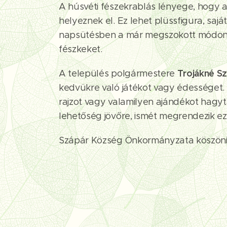
A húsvéti fészekrablás lényege, hogy a
helyeznek el. Ez lehet plüssfigura, sajá
napsütésben a már megszokott módon cs
fészkeket.
Trojákné Szi
A település polgármestere
kedvükre való játékot vagy édességet. 
rajzot vagy valamilyen ajándékot hagyt
lehetőség jövőre, ismét megrendezik e
Szápár Község Önkormányzata köszöni a