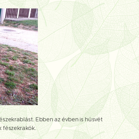
szekrablást. Ebben az évben is húsvét
k fészekrakók.