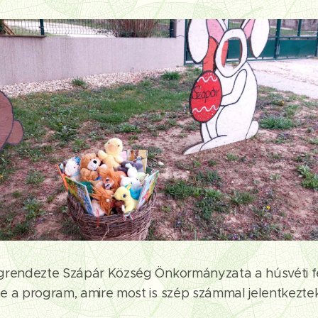
grendezte Szápár Község Önkormányzata a húsvéti fé
e a program, amire most is szép számmal jelentkezte