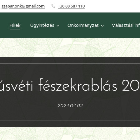
szapar.onk@gmail.com
+36 88 587 110
Hírek
Ügyintézés
Önkormányzat
Választási in
svéti fészekrablás 2
2024.04.02