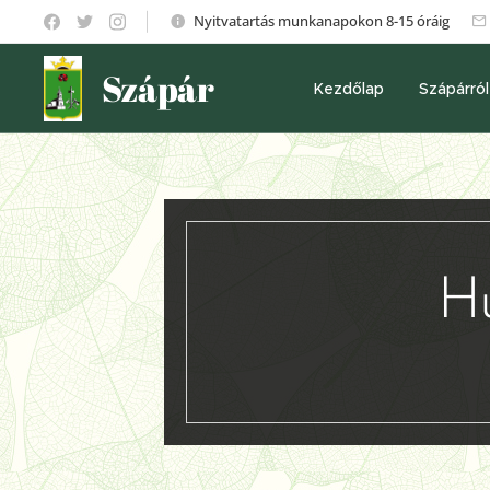
Nyitvatartás munkanapokon 8-15 óráig
Szápár
Kezdőlap
Szápárról
Hú