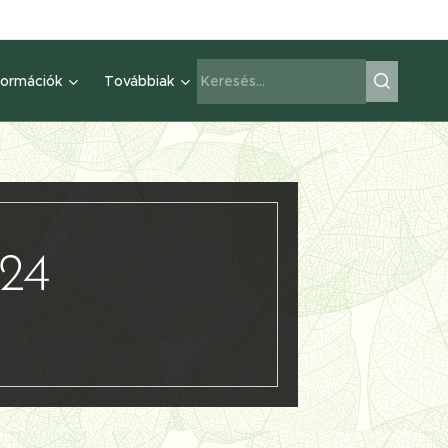
formációk
Továbbiak
024