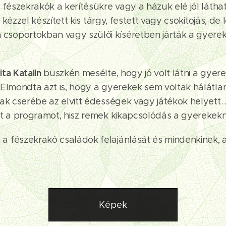
 fészekrakók a kerítésükre vagy a házuk elé jól láth
t kézzel készített kis tárgy, festett vagy csokitojás,
oportokban vagy szülői kíséretben járták a gyerekek 
ta Katalin
büszkén mesélte, hogy jó volt látni a gyer
Elmondta azt is, hogy a gyerekek sem voltak hálátlan
ak cserébe az elvitt édességek vagy játékok helyett.
zt a programot, hisz remek kikapcsolódás a gyerekek
 fészekrakó családok felajánlását és mindenkinek, a
Képek