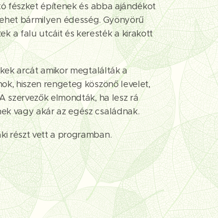
ató fészket építenek és abba ajándékot
 de lehet bármilyen édesség. Gyönyörű
a falu utcáit és keresték a kirakott
ekek arcát amikor megtalálták a
ok, hiszen rengeteg köszönő levelet,
 A szervezők elmondták, ha lesz rá
nek vagy akár az egész családnak.
ki részt vett a programban.