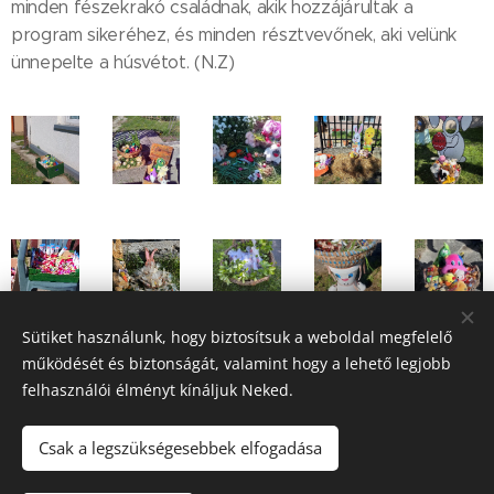
minden fészekrakó családnak, akik hozzájárultak a
program sikeréhez, és minden résztvevőnek, aki velünk
ünnepelte a húsvétot. (N.Z)
Sütiket használunk, hogy biztosítsuk a weboldal megfelelő
működését és biztonságát, valamint hogy a lehető legjobb
Share
felhasználói élményt kínáljuk Neked.
Csak a legszükségesebbek elfogadása
2022. Szápár Község Önkormányzata © Minden jog fenntartva.