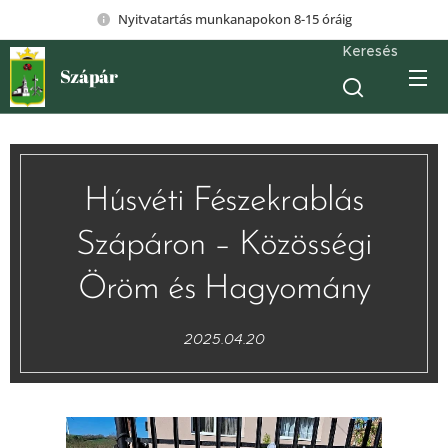
Nyitvatartás munkanapokon 8-15 óráig
Keresés
Szápár
Húsvéti Fészekrablás
Szápáron – Közösségi
Öröm és Hagyomány
2025.04.20