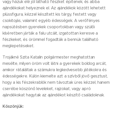
vagy házuk elé jól látható fészket építenek, és abba
ajándékokat helyeznek el. Az ajándékok között lehetett
plüssfigura, kézzel készített kis tárgy, festett vagy
csokitojás, valamint egyéb édességek. A verőfényes
napsütésben gyerekek csoportokban vagy szülői
kíséretben járták a falu utcáit, izgatottan keresve a
fészkeket, és örömmel fogadták a bennük található
meglepetéseket.
Trojákné Szita Katalin polgármester meghatottan
mesélte, milyen öröm volt látni a gyerekek boldog arcát,
amikor rátaláltak a számukra legkedvesebb játékokra és
édességekre. Külön kiemelte azt a szívből jövő gesztust,
hogy a kis fészekrablók nem távoztak üres kézzel, hanem
cserébe köszönő leveleket, rajzokat, vagy apró
ajándékokat hagytak az ajándékot készítő családoknak.
Köszönjük: