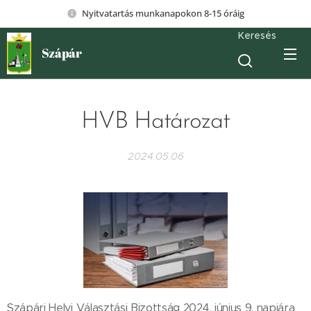
Nyitvatartás munkanapokon 8-15 óráig
Keresés
Szápár
HVB Határozat
2024.05.06
Szápári Helyi Választási Bizottság 2024. június 9. napjára