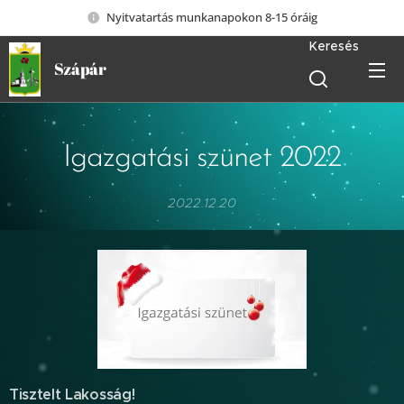
Nyitvatartás munkanapokon 8-15 óráig
Keresés
Szápár
Igazgatási szünet 2022
2022.12.20
Tisztelt Lakosság!