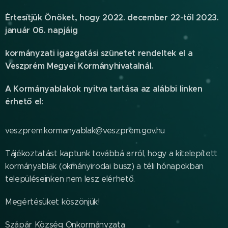
Értesítjük Önöket, hogy 2022. december 22-től 2023.
január 06.
napjáig
kormányzati igazgatási szünetet rendeltek el a
Veszprém Megyei Kormányhivatalnál.
A Kormányablakok nyitva tartása az alábbi linken
érhető el:
veszprem.kormanyablak@veszprem.gov.hu
Tájékoztatást kaptunk továbbá arról, hogy a kitelepített
kormányablak (okmányirodai busz) a téli hónapokban
településeinken nem lesz elérhető.
Megértésüket köszönjük!
Szápár Község Önkormányzata