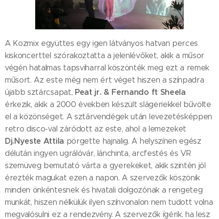
A Kozmix együttes egy igen látványos hatvan perces
kiskoncerttel szórakoztatta a jelenlévőket, akik a műsor
végén hatalmas tapsviharral köszönték meg ezt a remek
műsort. Az este még nem ért véget hiszen a színpadra
Peat jr. & Fernando ft Sheela
újabb sztárcsapat,
érkezik, akik a 2000 években készült slágeriekkel bűvölte
el a közönséget. A sztárvendégek után levezetésképpen
retro disco-val záródott az este, ahol a lemezeket
Dj.Nyeste Attila
pörgette hajnalig. A helyszínen egész
délután ingyen ugrálóvár, lánchinta, arcfestés és VR
szemüveg bemutató várta a gyerekeket, akik szintén jól
érezték magukat ezen a napon. A szervezők köszönik
minden önkéntesnek és hivatali dolgozónak a rengeteg
munkát, hiszen nélkülük ilyen színvonalon nem tudott volna
megvalósulni ez a rendezvény. A szervezők ígérik, ha lesz