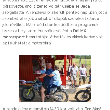
együttes volt. Ezt a remek formációt egy hajnalig tartó
Polgár Csaba
Jaca
bál követte, ahol a zenét
és
szolgáltatta. A rendkívül jól sikerült pénteki nap után jött a
szombat, ahol jobbnál jobb fellépők szórakoztatták a
jelenlévőket. Már ebéd után kezdődtek a programok
Dél MX
hiszen a helyszínre érkezők elsőként a
motorsport
bemutatóját láthatták és akinek kedve volt
az felülhetett a motorokra.
Trojákné
A rendezvény megnyitója 14:30-kor volt, ahol