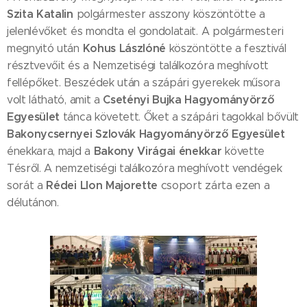
Szita Katalin
polgármester asszony köszöntötte a
jelenlévőket és mondta el gondolatait. A polgármesteri
Kohus Lászlóné
megnyitó után
köszöntötte a fesztivál
résztvevőit és a Nemzetiségi találkozóra meghívott
fellépőket. Beszédek után a szápári gyerekek műsora
Csetényi Bujka Hagyományörző
volt látható, amit a
Egyesület
tánca követett. Őket a szápári tagokkal bővült
Bakonycsernyei Szlovák Hagyományörző Egyesület
Bakony Virágai énekkar
énekkara, majd a
követte
Tésről. A nemzetiségi találkozóra meghívott vendégek
Rédei LIon Majorette
sorát a
csoport zárta ezen a
délutánon.