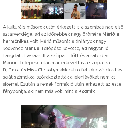
A kulturális műsorok után érkezett is a szombati nap első
Márió a
sztárvendége, aki az idősebbek nagy örömére
harmónikás
volt. Márió műsorát a tinilányok nagy
Manuel
kedvence
fellépése követte, aki nagyon jó
hangulatot varázsolt a színpad előtt és a sátorban.
Manuel
fellépése után már érkezett is a színpadra
Dj.Deka és Miss Chrisstyn
akik retro feldolgozásokkal és
saját számokkal szórakoztatták a jelenlévőket nem kis
sikerrel. Ezután a remek formáció után érkezett az este
Kozmix
fénypontja, aki nem más volt, mint a
.