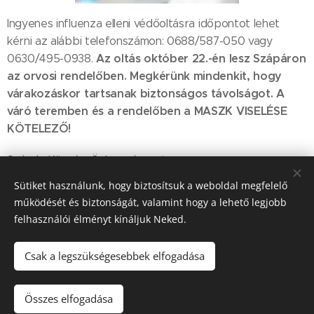
Ingyenes influenza elleni védőoltásra időpontot lehet
kérni az alábbi telefonszámon: 0688/587-050 vagy
Az oltás október 22.-én lesz Szápáron
0630/495-0938.
az orvosi rendelőben.
Megkérünk mindenkit, hogy
várakozáskor tartsanak biztonságos távolságot.
A
váró teremben és a rendelőben a MASZK VISELÉSE
KÖTELEZŐ!
Szápár Község Önkormányzata
Sütiket használunk, hogy biztosítsuk a weboldal megfelelő
működését és biztonságát, valamint hogy a lehető legjobb
Share
felhasználói élményt kínáljuk Neked.
Csak a legszükségesebbek elfogadása
2022. Szápár Község Önkormányzata © Minden jog fenntartva.
Összes elfogadása
Sütik