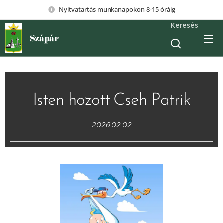
Nyitvatartás munkanapokon 8-15 óráig
Keresés
Szápár
Isten hozott Cseh Patrik
2026.02.02