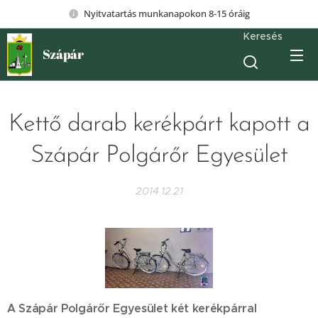
Nyitvatartás munkanapokon 8-15 óráig
Keresés
Szápár
Kettő darab kerékpárt kapott a
Szápár Polgárőr Egyesület
2014.12.21
A Szápár Polgárőr Egyesület két kerékpárral