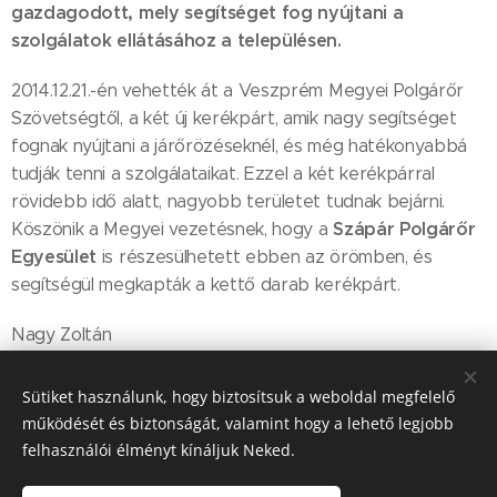
gazdagodott, mely segítséget fog nyújtani a
szolgálatok ellátásához a településen.
2014.12.21.-én vehették át a Veszprém Megyei Polgárőr
Szövetségtől, a két új kerékpárt, amik nagy segítséget
fognak nyújtani a járőrözéseknél, és még hatékonyabbá
tudják tenni a szolgálataikat. Ezzel a két kerékpárral
rövidebb idő alatt, nagyobb területet tudnak bejárni.
Szápár Polgárőr
Köszönik a Megyei vezetésnek, hogy a
Egyesület
is részesülhetett ebben az örömben, és
segítségül megkapták a kettő darab kerékpárt.
Nagy Zoltán
Sütiket használunk, hogy biztosítsuk a weboldal megfelelő
működését és biztonságát, valamint hogy a lehető legjobb
Share
felhasználói élményt kínáljuk Neked.