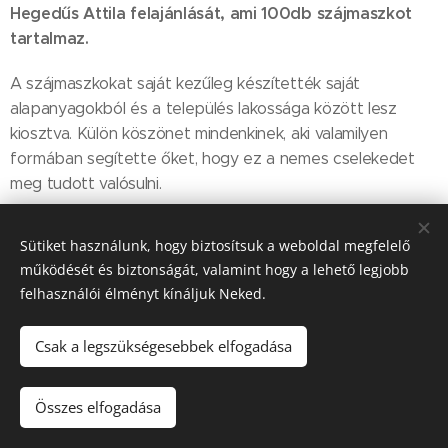
Hegedűs Attila felajánlását, ami 100db szájmaszkot
tartalmaz.
A szájmaszkokat saját kezűleg készítették saját
alapanyagokból és a település lakossága között lesz
kiosztva. Külön köszönet mindenkinek, aki valamilyen
formában segítette őket, hogy ez a nemes cselekedet
meg tudott valósulni.
Sütiket használunk, hogy biztosítsuk a weboldal megfelelő
működését és biztonságát, valamint hogy a lehető legjobb
Share
felhasználói élményt kínáljuk Neked.
Csak a legszükségesebbek elfogadása
2022. Szápár Község Önkormányzata © Minden jog fenntartva.
Összes elfogadása
Sütik