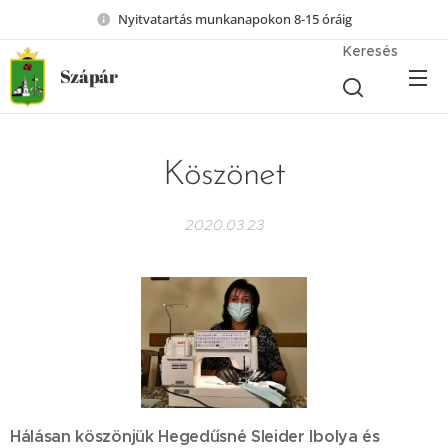
Nyitvatartás munkanapokon 8-15 óráig
Keresés
Szápár
Köszönet
2020.03.23
Hálásan köszönjük Hegedűsné Sleider Ibolya és