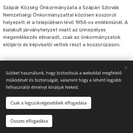
Szápár Község Önkormányzata a Szápári Szlovák
Nemzetiségi Önkormányzattal közösen koszorút
helyezett el a településen lévő 1956-os emlékműnél. A
kialakult járványhelyzet miatt az ünnepélyes
megemlékezés elmaradt, csak az önkormányzatok
elöljárói és képviselői vettek részt a koszorúzáson.
Share
Sütiket használunk, hogy biztosítsuk a weboldal megfelelő
működését és biztonságát, valamint hogy a lehető legjobb
felhasználói élményt kínáljuk Neked.
Csak a legszükségesebbek elfogadása
2022. Szápár Község Önkormányzata © Minden jog fenntartva.
Összes elfogadása
Sütik