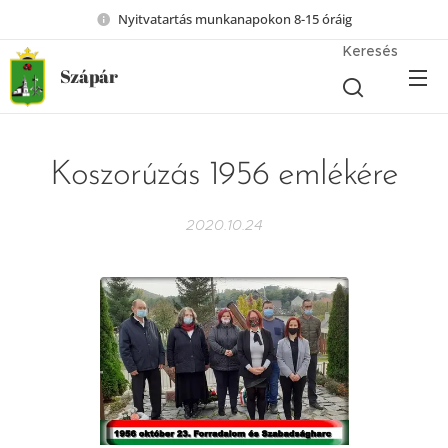
Nyitvatartás munkanapokon 8-15 óráig
Keresés
Szápár
Koszorúzás 1956 emlékére
2020.10.24