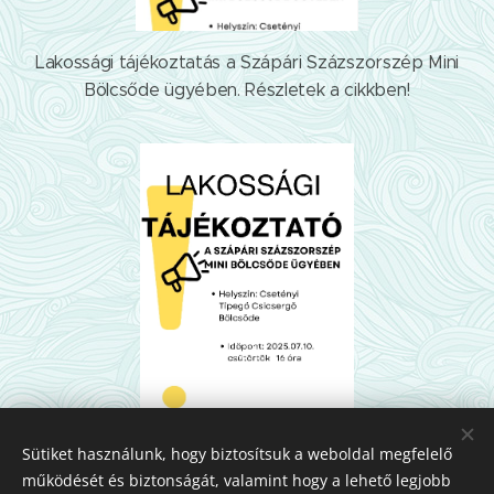
Lakossági tájékoztatás a Szápári Százszorszép Mini
Bölcsőde ügyében. Részletek a cikkben!
Sütiket használunk, hogy biztosítsuk a weboldal megfelelő
működését és biztonságát, valamint hogy a lehető legjobb
Share