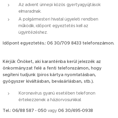
Az advent ünnepi közös gyertyagyújtások
elmaradnak.
A polgármesteri hivatal ügyeleti rendben
működik, időpont egyeztetés kell az
ügyintézéshez.
Időpont egyeztetés.: 06 30/709 8433 telefonszámon.
Kérjük Önöket, aki karanténba kerül jelezzék az
önkormányzat felé a fenti telefonszámon, hogy
segíteni tudjunk (piros kártya nyomtatásban,
gyógyszer kiváltásban, bevásárlásban, stb.).
Koronavírus gyanú esetében telefonon
értekezzenek a háziorvosunkkal.
Tel.: 06/88 587 - 050
06 30/495-0938
vagy