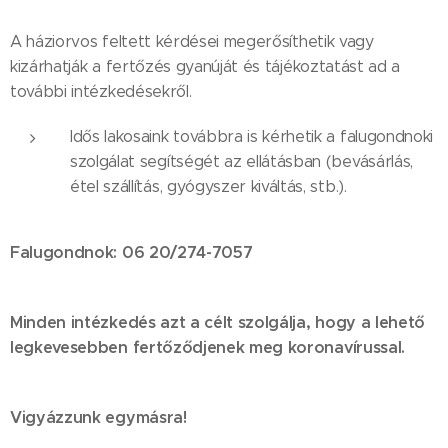
A háziorvos feltett kérdései megerősíthetik vagy
kizárhatják a fertőzés gyanúját és tájékoztatást ad a
további intézkedésekről.
Idős lakosaink továbbra is kérhetik a falugondnoki
szolgálat segítségét az ellátásban (bevásárlás,
étel szállítás, gyógyszer kiváltás, stb.).
Falugondnok: 06 20/274-7057
Minden intézkedés azt a célt szolgálja, hogy a lehető
legkevesebben fertőződjenek meg koronavírussal.
Vigyázzunk egymásra!