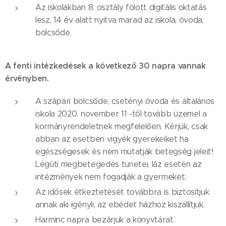
Az iskolákban 8. osztály fölött digitális oktatás
lesz, 14 év alatt nyitva marad az iskola, óvoda,
bölcsőde.
A fenti intézkedések a következő 30 napra vannak
érvényben.
A szápári bölcsőde, csetényi óvoda és általános
iskola 2020. november 11 -től tovább üzemel a
kormányrendeletnek megfelelően. Kérjük, csak
abban az esetben vigyék gyerekeiket ha
egészségesek és nem mutatják betegség jeleit!
Légúti megbetegedés tünetei, láz esetén az
intézmények nem fogadják a gyermeket.
Az idősek étkeztetését továbbra is biztosítjuk
annak aki igényli, az ebédet házhoz kiszállítjuk.
Harminc napra bezárjuk a könyvtárat.