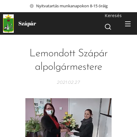
Nyitvatartás munkanapokon 8-15 óráig
Keresés
Szápár
Lemondott Szápár
alpolgármestere
2021.02.27