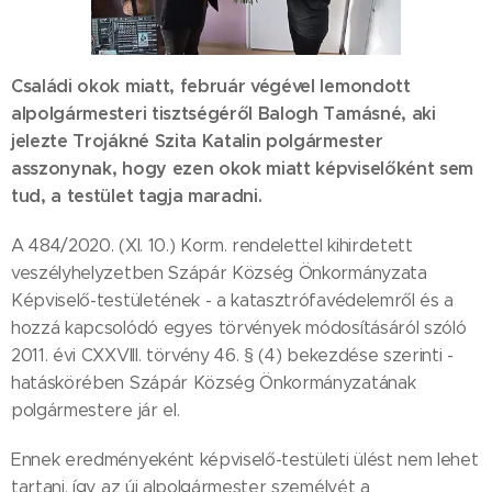
Családi okok miatt, február végével lemondott
alpolgármesteri tisztségéről Balogh Tamásné, aki
jelezte Trojákné Szita Katalin polgármester
asszonynak, hogy ezen okok miatt képviselőként sem
tud, a testület tagja maradni.
A 484/2020. (XI. 10.) Korm. rendelettel kihirdetett
veszélyhelyzetben Szápár Község Önkormányzata
Képviselő-testületének - a katasztrófavédelemről és a
hozzá kapcsolódó egyes törvények módosításáról szóló
2011. évi CXXVIII. törvény 46. § (4) bekezdése szerinti -
hatáskörében Szápár Község Önkormányzatának
polgármestere jár el.
Ennek eredményeként képviselő-testületi ülést nem lehet
tartani, így az új alpolgármester személyét a