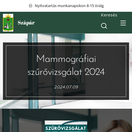
Nyitvatartás munkanapokon 8-15 óráig
Keresés
Szápár
Mammográfiai
szűrővizsgálat 2024
2024.07.09