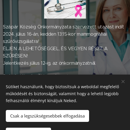
Szápár Község Önkormányzata szervezett utazást indít
2024. július 16-án, kedden 13:15-kor mammográfiai
szűrővizsgálatra!
ÉLJEN A LEHETŐSÉGGEL, ÉS VEGYEN RÉSZT A
SZŰRÉSEN!
Jelentkezés július 12-ig, az önkormányzatnál.
Szápár Község Önkormányzata
Sütiket használunk, hogy biztosítsuk a weboldal megfelelő
működését és biztonságát, valamint hogy a lehető legjobb
Share
felhasználói élményt kínáljuk Neked.
Csak a legszükségesebbek elfogadása
2022. Szápár Község Önkormányzata © Minden jog fenntartva.