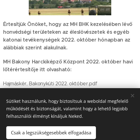
Értesítjük Önöket, hogy az MH BHK kezelésében lévő
honvédségi területeken az éleslövészetek és egyéb
katonai tevékenységek 2022. október hónapban az
alábbiak szerint alakulnak.
MH Bakony Harckiképző Központ 2022. október havi
lőtérértesítője itt olvasható:
Hajmáskér, Bakonykúti 2022. október.pdf
Sütiket használunk, hogy biztosítsuk a weboldal megfelelő
működését és biztonságát, valamint hogy a lehető legjobb
Share
felhasználói élményt kínáljuk Neked.
Csak a legszükségesebbek elfogadása