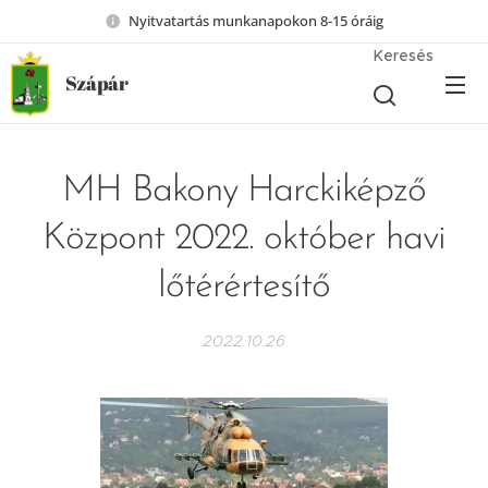
Nyitvatartás munkanapokon 8-15 óráig
Keresés
Szápár
MH Bakony Harckiképző
Központ 2022. október havi
lőtérértesítő
2022.10.26