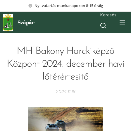
Nyitvatartás munkanapokon 8-15 óráig
Keresés
Szápár
MH Bakony Harckiképző
Központ 2024. december havi
lőtérértesítő
2024.11.18