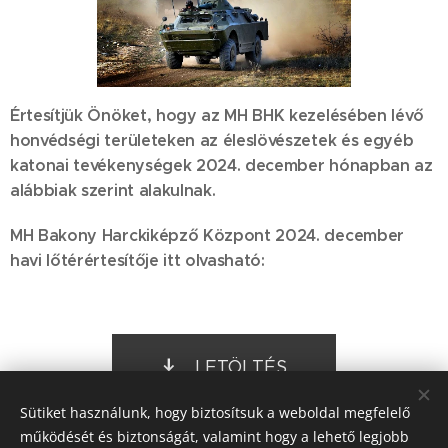
Értesítjük Önöket, hogy az MH BHK kezelésében lévő
honvédségi területeken az éleslövészetek és egyéb
katonai tevékenységek 2024. december hónapban az
alábbiak szerint alakulnak.
MH Bakony Harckiképző Központ 2024. december
havi lőtérértesítője itt olvasható:
LETÖLTÉS
Sütiket használunk, hogy biztosítsuk a weboldal megfelelő
működését és biztonságát, valamint hogy a lehető legjobb