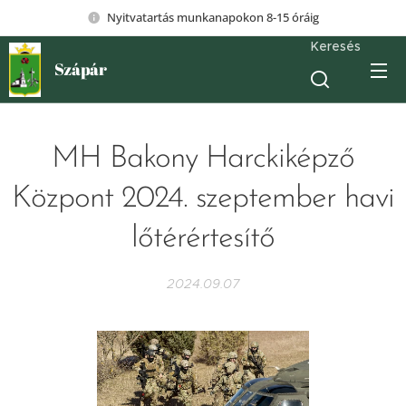
Nyitvatartás munkanapokon 8-15 óráig
Keresés
Szápár
MH Bakony Harckiképző
Központ 2024. szeptember havi
lőtérértesítő
2024.09.07