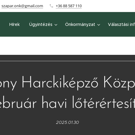
szapar.onk@gmail.com
+36 88 587 110
Hírek
Ügyintézés
Önkormányzat
Választási in
y Harckiképző Közp
ebruár havi lőtérértesí
2025.01.30