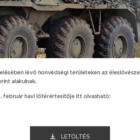
elésében lévő honvédségi területeken az éleslövész
int alakulnak.
bruár havi lőtérértesítője itt olvasható:
LETÖLTÉS