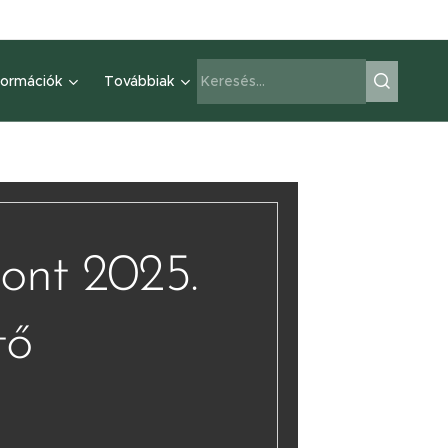
formációk
Továbbiak
ont 2025.
tő