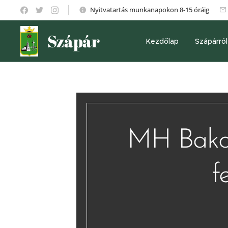
Nyitvatartás munkanapokon 8-15 óráig
Szápár
Kezdőlap
Szápárról
MH Bakon
f