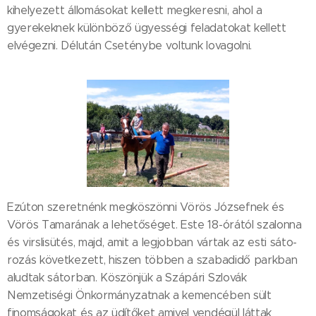
kihelyezett állomásokat kellett megkeresni, ahol a
gyerekeknek különböző ügyességi feladatokat kellett
elvégezni. Délután Cseténybe voltunk lovagolni.
Ezúton szeretnénk megköszönni Vörös Józsefnek és
Vörös Tamarának a lehetőséget. Este 18-órától szalonna
és virslisütés, majd, amit a legjobban vártak az esti sáto-
rozás következett, hiszen többen a szabadidő parkban
aludtak sátorban. Köszönjük a Szápári Szlovák
Nemzetiségi Önkormányzatnak a kemencében sült
finomságokat és az üdítőket amivel vendégül láttak