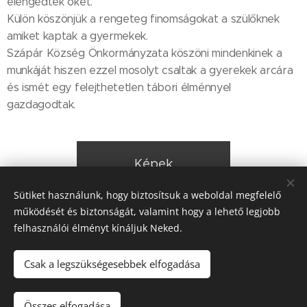
elengedték őket.
Külön köszönjük a rengeteg finomságokat a szülőknek
amiket kaptak a gyermekek.
Szápár Község Önkormányzata köszöni mindenkinek a
munkáját hiszen ezzel mosolyt csaltak a gyerekek arcára
és ismét egy felejthetetlen tábori élménnyel
gazdagodtak.
Képek
Sütiket használunk, hogy biztosítsuk a weboldal megfelelő
működését és biztonságát, valamint hogy a lehető legjobb
Share
felhasználói élményt kínáljuk Neked.
Csak a legszükségesebbek elfogadása
2022. Szápár Község Önkormányzata © Minden jog fenntartva.
Összes elfogadása