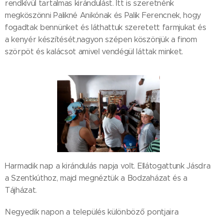
rendkívül tartalmas kirándulást. Itt is szeretnénk
megköszönni Palikné Anikónak és Palik Ferencnek, hogy
fogadtak bennünket és láthattuk szeretett farmjukat és
a kenyér készítését,nagyon szépen köszönjük a finom
szörpöt és kalácsot amivel vendégül láttak minket.
Harmadik nap a kirándulás napja volt. Ellátogattunk Jásdra
a Szentkúthoz, majd megnéztük a Bodzaházat és a
Tájházat.
Negyedik napon a település különböző pontjaira