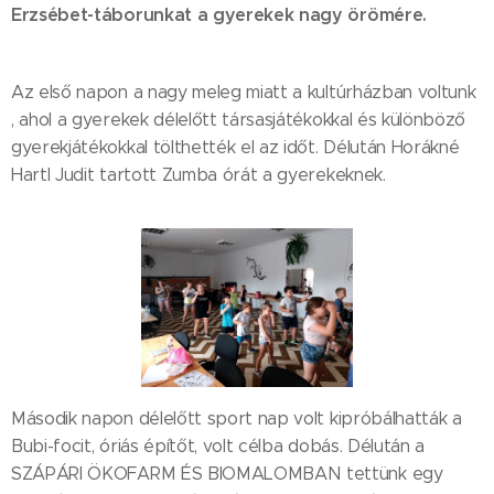
Erzsébet-táborunkat a gyerekek nagy örömére.
Az első napon a nagy meleg miatt a kultúrházban voltunk
, ahol a gyerekek délelőtt társasjátékokkal és különböző
gyerekjátékokkal tölthették el az időt. Délután Horákné
Hartl Judit tartott Zumba órát a gyerekeknek.
Második napon délelőtt sport nap volt kipróbálhatták a
Bubi-focit, óriás építőt, volt célba dobás. Délután a
SZÁPÁRI ÖKOFARM ÉS BIOMALOMBAN tettünk egy