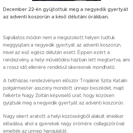
December 22-én gyújtottuk meg a negyedik gyertyát
az adventi koszorún a késő délutáni órákban.
Sajnálatos módon nem a megszokott helyen tudtuk
meggyújtani a negyedik gyertyát az adventi koszorún,
mivel az eső egész délután esett. Éppen ezért a
rendezvény, a helyi művelődési házban lett megtartva, ami
a rossz idő ellenére rendkívül sikeresnek mondható.
A teltházas rendezvényen először Trojákné Szita Katalin
polgármester asszony mondott ünnepi beszédet, majd
felkérte Nagy Zoltán képviselő urat, hogy közösen
gyújtsák meg a negyedik gyertyát az adventi koszorún.
Nagy sikert aratott a helyi közösségből alakult énekkar
előadása, ahol a gyerekek nagy örömére csillagszóróval
emelték az ünnep hangulatát.