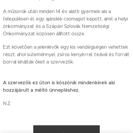
A műsorok után minden 14 év alatti gyermek aki a
településen él, egy ajándék csomagot kapott, amit a helyi
önkormányzat és a Szápári Szlovák Nemzetiségi
Önkormányzat közösen állított össze.
Ezt követően a jelenlévők egy kis vendégségen vehettek
részt, ahol süteménnyel, zsíros kenyérrel, teával és forralt
borral kínálták őket a szervezők.
A szervezők ez úton is köszönik mindenkinek aki
hozzájárult a méltó ünnepléshez.
N.Z.