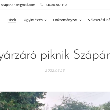
szapar.onk@gmail.com
+36 88 587 110
Hírek
Ügyintézés
Önkormányzat
Választási in
árzáró piknik Szápá
2022.08.28