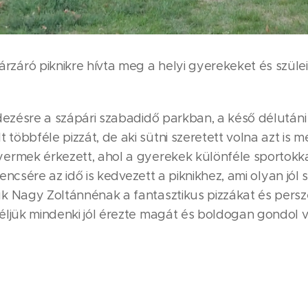
áró piknikre hívta meg a helyi gyerekeket és szüle
ndezésre a szápári szabadidő parkban, a késő délutá
öbbféle pizzát, de aki sütni szeretett volna azt is m
rmek érkezett, ahol a gyerekek különféle sportokkal
rencsére az idő is kedvezett a piknikhez, ami olyan jól
 Nagy Zoltánnénak a fantasztikus pizzákat és persze
ljük mindenki jól érezte magát és boldogan gondol vi