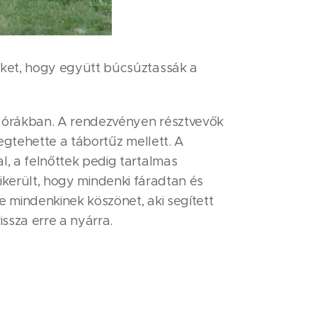
iket, hogy együtt búcsúztassák a
ni órákban. A rendezvényen résztvevők
egtehette a tábortűz mellett. A
, a felnőttek pedig tartalmas
 sikerült, hogy mindenki fáradtan és
 mindenkinek köszönet, aki segített
ssza erre a nyárra.