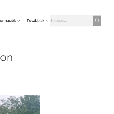
formációk
Továbbiak
ron