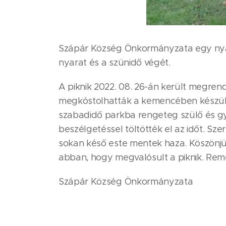
Szápár Község Önkormányzata egy nyárz
nyarat és a szünidő végét.
A piknik 2022. 08. 26-án került megre
megkóstolhatták a kemencében készült t
szabadidő parkba rengeteg szülő és gye
beszélgetéssel töltötték el az időt. Sze
sokan késő este mentek haza. Köszönjük
abban, hogy megvalósult a piknik. Remé
Szápár Község Önkormányzata