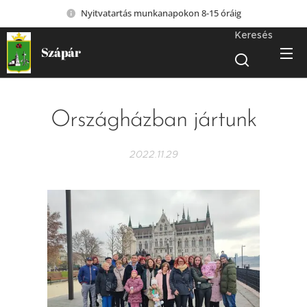
Nyitvatartás munkanapokon 8-15 óráig
Keresés
Szápár
Országházban jártunk
2022.11.29