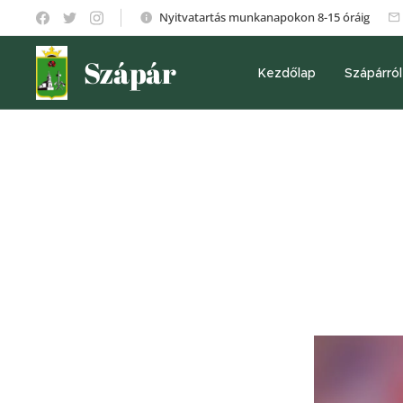
Nyitvatartás munkanapokon 8-15 óráig
Szápár
Kezdőlap
Szápárról