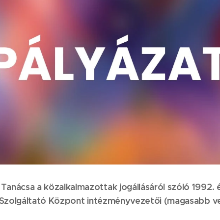
Tanácsa a közalkalmazottak jogállásáról szóló 1992. é
lis Szolgáltató Központ intézményvezetői (magasabb v