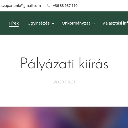
szapar.onk@gmail.com
+36 88 587 110
Hírek
Ügyintézés
Önkormányzat
Választási in
Pályázati kiírás
2023.06.21