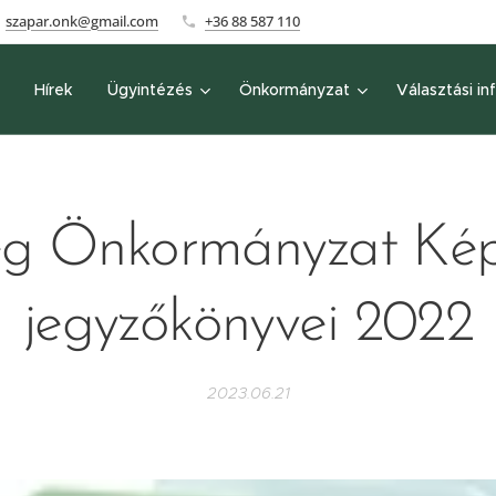
szapar.onk@gmail.com
+36 88 587 110
Hírek
Ügyintézés
Önkormányzat
Választási in
g Önkormányzat Képvi
jegyzőkönyvei 2022
2023.06.21