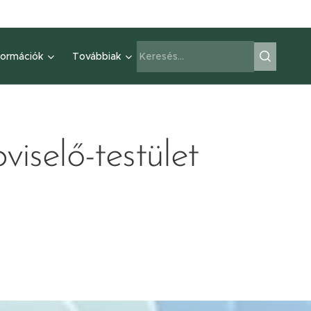
formációk
Továbbiak
selő-testület