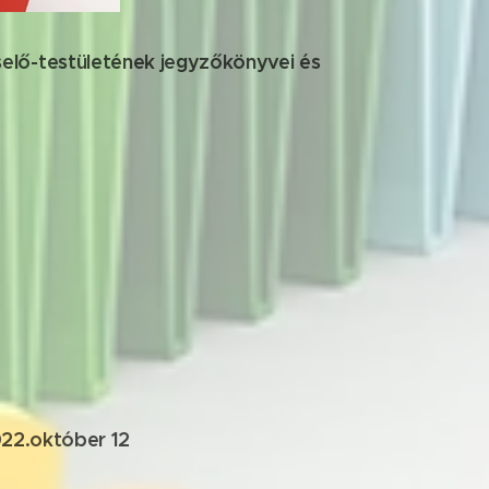
lő-testületének jegyzőkönyvei és
22.október 12