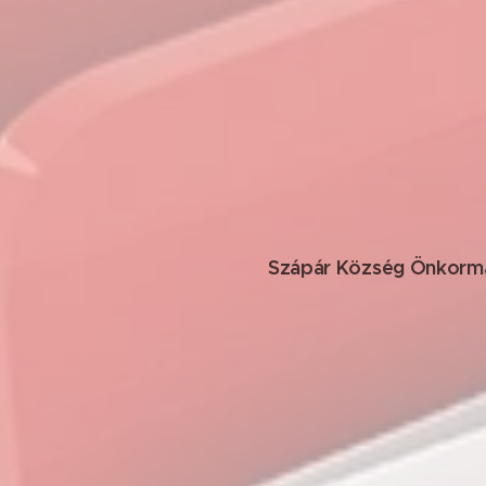
Szápár Község Önkormá