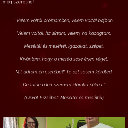
még szeretne!
"Velem voltál örömömben, velem voltál bajban.
Velem voltál, ha sírtam, velem, ha kacagtam.
Meséltél és meséltél, igazakat, szépet.
Kívántam, hogy a meséd sose érjen véget.
Mit adtam én cserébe?! Te azt sosem kérdted.
De talán a két szemem elárulta néked."
(Osvát Erzsébet: Meséltél és meséltél)