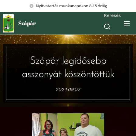
Nyitvatartás munkanapokon 8-15 óráig
Keresés
Szápár
Szápár legidősebb
asszonyát köszöntöttük
2024.09.07