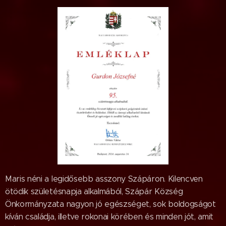
Maris néni a legidősebb asszony Szápáron. Kilencven
ötödik születésnapja alkalmából, Szápár Község
Önkormányzata nagyon jó egészséget, sok boldogságot
kíván családja, illetve rokonai körében és minden jót, amit