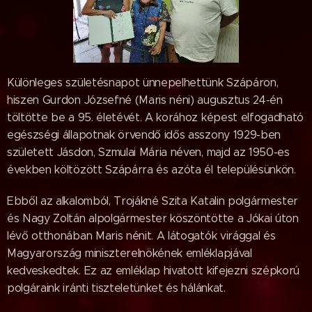
Különleges születésnapot ünnepelhettünk Szápáron,
hiszen Gurdon Józsefné (Maris néni) augusztus 24-én
töltötte be a 95. életévét. A korához képest elfogadható
egészségi állapotnak örvendő idős asszony 1929-ben
született Jásdon, Szmulai Mária néven, majd az 1950-es
években költözött Szápárra és azóta él településünkön.
Ebből az alkalomból, Trojákné Szita Katalin polgármester
és Nagy Zoltán alpolgármester köszöntötte a Jókai úton
lévő otthonában Maris nénit. A látogatók virággal és
Magyarország miniszterelnökének emléklapjával
kedveskedtek. Ez az emléklap hivatott kifejezni szépkorú
polgáraink iránti tiszteletünket és hálánkat.