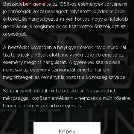
Beszédében kiemelte az 1956-os események történelmi
jelentőségét, a szabadságért folytatott küzdelem örök
értékét, és hangsúlyozta, milyen fontos, hogy a fiatalabb
generációk is megismerjék és tisztelettel őrizzék ezt az
örökséget.
A beszédet követően a helyi gyermekek rövid műsorral
tisztelegtek a hősök előtt, mely még tovább emelte az
.
esemény meghitt hangulatát
A gyerekek szereplése
nemcsak az esemény színvonalát emelte, hanem
meghittséget és reményt is hozott a közösség szívébe.
Szápár ismét példát mutatott abban, hogyan lehet
méltósággal, közösen emlékezni – nemcsak a múlt hőseire,
hanem a jelen összetartó erejére is.
Képek