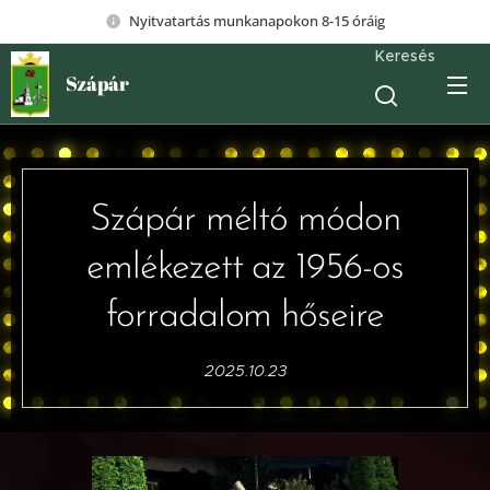
Nyitvatartás munkanapokon 8-15 óráig
Keresés
Szápár
Szápár méltó módon
emlékezett az 1956-os
forradalom hőseire
2025.10.23