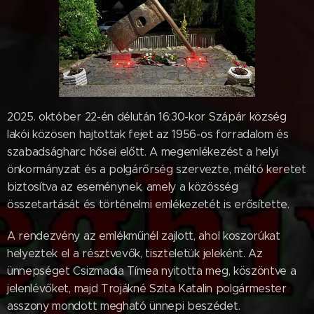
2025. október 22-én délután 16:30-kor Szápár község
lakói közösen hajtottak fejet az 1956-os forradalom és
szabadságharc hősei előtt. A megemlékezést a helyi
önkormányzat és a polgárőrség szervezte, méltó keretet
biztosítva az eseménynek, amely a közösség
összetartását és történelmi emlékezetét is erősítette.
A rendezvény az emlékműnél zajlott, ahol koszorúkat
helyeztek el a résztvevők, tiszteletük jeleként. Az
ünnepséget Csizmadia Tímea nyitotta meg, köszöntve a
jelenlévőket, majd Trojákné Szita Katalin polgármester
asszony mondott megható ünnepi beszédet.